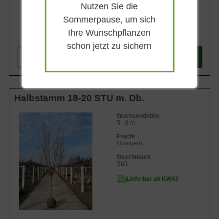
Nutzen Sie die
Sommerpause, um sich
Ihre Wunschpflanzen
399,90 €
schon jetzt zu sichern
-
+
In den
Warenkorb
Halbstamm 18-20 STU m. Db.
Wuchsendhöhe
5 - 8 m
Frucht
Orangerot
Geschmack
Süß
Lieferbar ab KW43