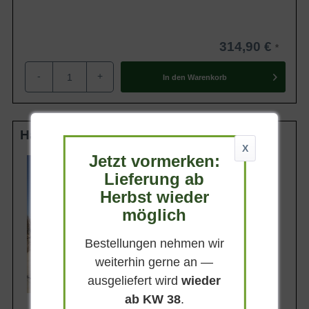
314,90 €
-
+
In den
Warenkorb
Halbstamm 16-18 StU m. Db.
X
Jetzt vormerken:
Wuchsendhöhe
5 - 8 m
Lieferung ab
Frucht
Herbst wieder
Orangerot
möglich
Geschmack
Süß
Bestellungen nehmen wir
Lieferbar ab KW43
weiterhin gerne an —
ausgeliefert wird
wieder
ab KW 38
.