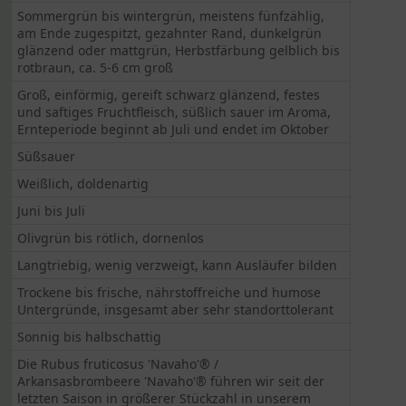
Sommergrün bis wintergrün, meistens fünfzählig,
am Ende zugespitzt, gezahnter Rand, dunkelgrün
glänzend oder mattgrün, Herbstfärbung gelblich bis
rotbraun, ca. 5-6 cm groß
Groß, einförmig, gereift schwarz glänzend, festes
und saftiges Fruchtfleisch, süßlich sauer im Aroma,
Ernteperiode beginnt ab Juli und endet im Oktober
Süßsauer
Weißlich, doldenartig
Juni bis Juli
Olivgrün bis rötlich, dornenlos
Langtriebig, wenig verzweigt, kann Ausläufer bilden
Trockene bis frische, nährstoffreiche und humose
Untergründe, insgesamt aber sehr standorttolerant
Sonnig bis halbschattig
Die Rubus fruticosus 'Navaho'® /
Arkansasbrombeere 'Navaho'® führen wir seit der
letzten Saison in größerer Stückzahl in unserem