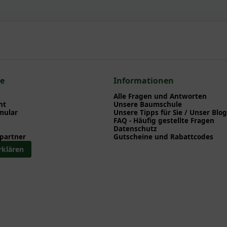
aho'® / Arkansasbrombeere 'Navaho'®
npflanzen einen optimalen Start am neuen Standort geben. Auf der
en zu Pflanzzeitpunkt, Pflege, Bewässerung etc. finden können. Al
nd herunterladen können.
en zum hier gezeigten Artikel Rubus fruticosus 'Navaho'® / Arkan
ce
Informationen
Alle Fragen und Antworten
ht
Unsere Baumschule
mular
Unsere Tipps für Sie / Unser Blog
FAQ - Häufig gestellte Fragen
Datenschutz
partner
Gutscheine und Rabattcodes
rklären