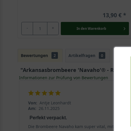
13,90 €
-
+
In den
Warenkorb
Bewertungen
2
Artikelfragen
0
"Arkansasbrombeere 'Navaho'® - Rubus f
Informationen zur Prüfung von Bewertungen
Von:
Antje Leonhardt
Am:
26.11.2025
Perfekt verpackt.
Die Brombeere Navaho kam super vital, mit kräftige