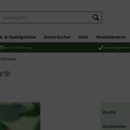
b- & Nadelgehölze
Ziersträucher
Obst
Rhododendron
Kauf auf Rechnung
Anwuchsgarantie
uticosus
o'®
Wuchs
Wuchshöhe