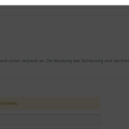
d sicher verpackt an. Die Beratung war fachkundig und die Kommun
schaltet.