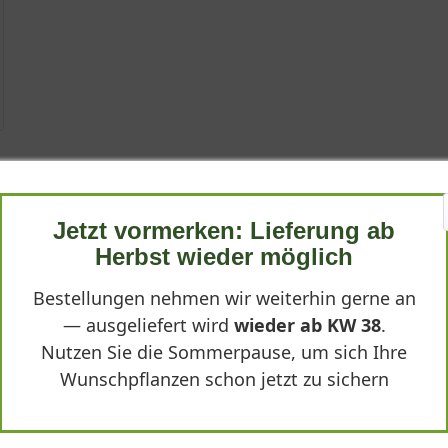
Jetzt vormerken: Lieferung ab
ruticosus 'Navaho'®"
Herbst wieder möglich
Bestellungen nehmen wir weiterhin gerne an
— ausgeliefert wird
wieder ab KW 38
.
Nutzen Sie die Sommerpause, um sich Ihre
Wunschpflanzen schon jetzt zu sichern
n Ruten und tollem Wurzelballen. Die Sorte trägt bekanntlich gut