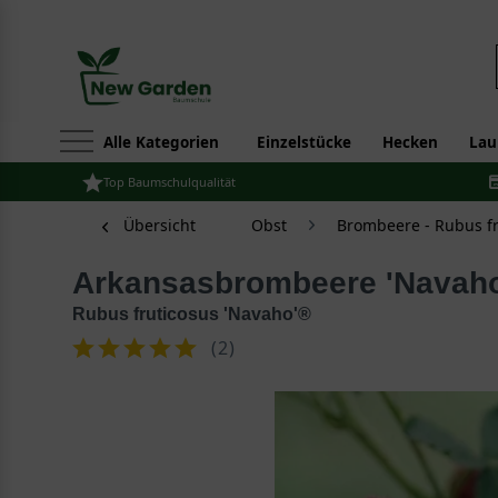
Alle Kategorien
Einzelstücke
Hecken
Lau
Top Baumschulqualität
Übersicht
Obst
Brombeere - Rubus fr
Arkansasbrombeere 'Navah
Rubus fruticosus 'Navaho'®
(
2
)