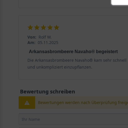
Von:
Rolf W.
Am:
05.11.2025
Arkansasbrombeere Navaho® begeistert
Die Arkansasbrombeere Navaho® kam sehr schnell un
und unkompliziert einzupflanzen.
Bewertung schreiben
Bewertungen werden nach Überprüfung freige