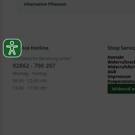
Pflanz- und Pflegetipps Rubus fruticosus 'Nav
Alternative Pflanzen
Mit ein paar kleinen Tipps und Tricks kann man Garte
Pflege- und Pflanztipps
, wo Sie zahlreiche Information
Sie suchen eine Alternative?
Pflegeanleitung zum Download an, die Sie nachstehe
In folgenden Kategorien finden Sie schöne Alternativ
Service Hotline
Obst - Früchte > Brombeere - Rubus fruticosus
Shop Servi
Kontakt
Telefonische Beratung unter:
Widerrufsrec
02862 - 700 207
Widerrufsfor
AGB
Montag - Freitag:
Impressum
08:30 - 12:00 Uhr
Kooperations
13:00 - 17:00 Uhr
Widerruf e