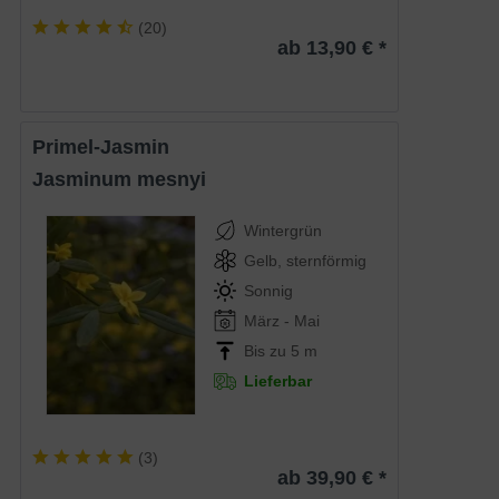
(
20
)
ab 13,90 € *
Primel-Jasmin
Jasminum mesnyi
Wintergrün
Gelb, sternförmig
Sonnig
März - Mai
Bis zu 5 m
Lieferbar
(
3
)
ab 39,90 € *