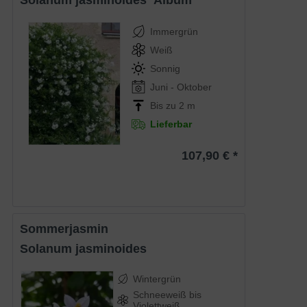
Solanum jasminoides ‘Album‘
Immergrün
Weiß
Sonnig
Juni - Oktober
Bis zu 2 m
Lieferbar
107,90 € *
Sommerjasmin
Solanum jasminoides
Wintergrün
Schneeweiß bis
Violettweiß