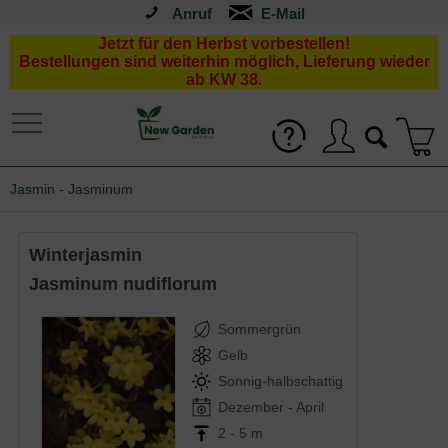
Anruf
Jetzt für den Herbst vorbestellen!
Bestellungen sind weiterhin möglich, Lieferung wieder
ab KW 38.
Jasmin - Jasminum
Winterjasmin
Jasminum nudiflorum
Sommergrün
Gelb
Sonnig-halbschattig
Dezember - April
2 - 5 m