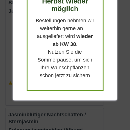
Herbst wieder
Stephans Jasmin
möglich
Jasminum stephanense
Bestellungen nehmen wir
Sommergrün
weiterhin gerne an —
Rosarot
ausgeliefert wird
wieder
Sonnig-halbschattig
ab KW 38
.
Juni - Juli
Nutzen Sie die
bis zu 4 m
Sommerpause, um sich
Lieferbar
Ihre Wunschpflanzen
schon jetzt zu sichern
(
2
)
17,90 € *
Jasminblütiger Nachtschatten /
Sternjasmin