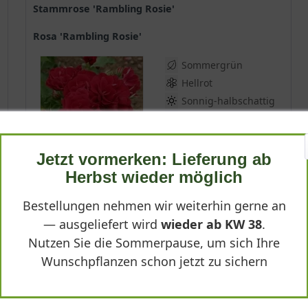
Stammrose 'Rambling Rosie'
Rosa 'Rambling Rosie'
Sommergrün
Hellrot
Sonnig-halbschattig
Juni - September
bis zu 100 cm zzgl.
Stamm
Jetzt vormerken: Lieferung ab
Lieferbar
Herbst wieder möglich
Bestellungen nehmen wir weiterhin gerne an
(
1
)
— ausgeliefert wird
wieder ab KW 38
.
*
57,95 € *
Nutzen Sie die Sommerpause, um sich Ihre
Wunschpflanzen schon jetzt zu sichern
Produktdetails