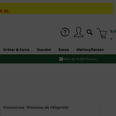
W 38.
0,0
*
Gräser & Farne
Stauden
Rosen
Kletterpflanzen
Mehr als 10.000 Pflanzen
Stammrose 'Ghislaine de Féligonde'