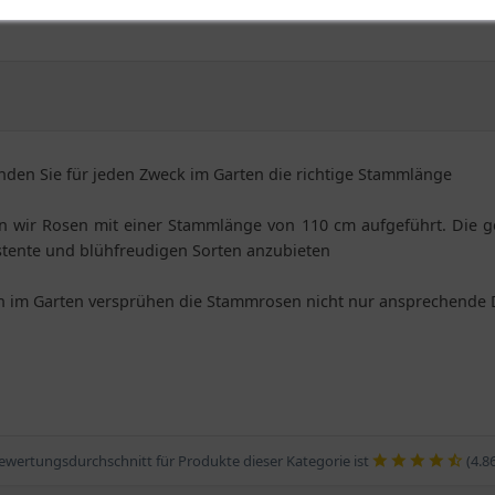
den Sie für jeden Zweck im Garten die richtige Stammlänge
en wir Rosen mit einer Stammlänge von 110 cm aufgeführt. Die g
istente und blühfreudigen Sorten anzubieten
ch im Garten versprühen die Stammrosen nicht nur ansprechende 
ewertungsdurchschnitt für Produkte dieser Kategorie ist
(4.8