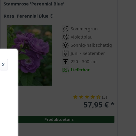
Stammrose 'Perennial Blue'
Rosa 'Perennial Blue ®'
Sommergrün
Violettblau
Sonnig-halbschattig
Juni - September
250 - 300 cm
X
Lieferbar
(
3
)
57,95 € *
Produktdetails