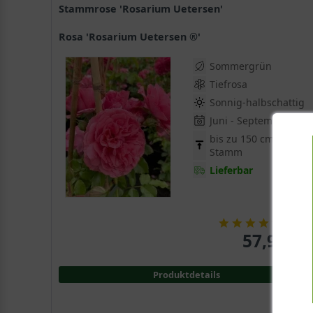
Stammrose 'Rosarium Uetersen'
Rosa 'Rosarium Uetersen ®'
Sommergrün
Tiefrosa
Sonnig-halbschattig
Juni - September
bis zu 150 cm zzgl.
Stamm
Lieferbar
(
4
)
57,95 € 
Produktdetails