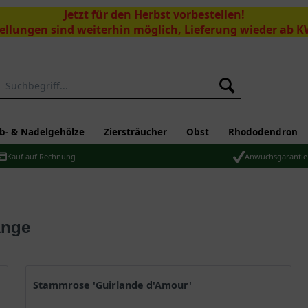
Jetzt für den Herbst vorbestellen!
ellungen sind weiterhin möglich, Lieferung wieder ab K
Suchen
b- & Nadelgehölze
Ziersträucher
Obst
Rhododendron
Kauf auf Rechnung
Anwuchsgarantie
änge
Stammrose 'Guirlande d'Amour'