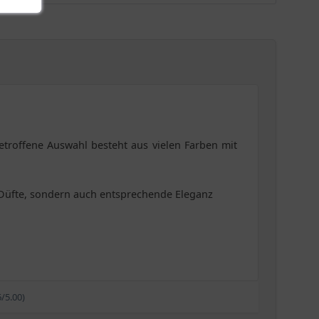
etroffene Auswahl besteht aus vielen Farben mit
Düfte, sondern auch entsprechende Eleganz
6/5.00)