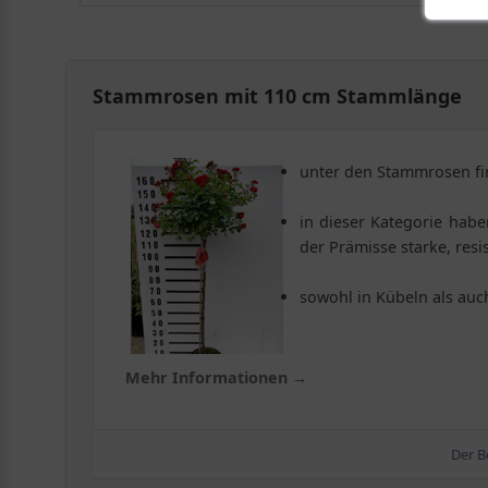
Stammrosen mit 110 cm Stammlänge
unter den Stammrosen fin
in dieser Kategorie hab
der Prämisse starke, res
sowohl in Kübeln als au
Mehr Informationen →
Der B