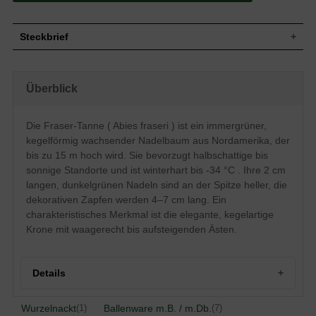
Steckbrief
Immergrüner Baum, durchgehender
Stamm bis zur Spitze, Äste waagerecht
Wuchs
Überblick
zur Krone hin aufsteigend; kegelförmiger
Wuchs; bis 15 m hoch
Wuchshöhe
bis zu 15 m
Die Fraser-Tanne ( Abies fraseri ) ist ein immergrüner,
Nadeln, 2 cm lang, dunkelgrün an der
Blatt
kegelförmig wachsender Nadelbaum aus Nordamerika, der
Spitze heller
bis zu 15 m hoch wird. Sie bevorzugt halbschattige bis
Eiförmige bis kegelförmige Zapfen, 4-7
Frucht
sonnige Standorte und ist winterhart bis -34 °C . Ihre 2 cm
cm lang
langen, dunkelgrünen Nadeln sind an der Spitze heller, die
Unscheinbare Blütenzapfen, blüht zum
Blüte
ersten Mal nach ca. 30 Jahren
dekorativen Zapfen werden 4–7 cm lang. Ein
charakteristisches Merkmal ist die elegante, kegelartige
Blütezeit
Mai bis Juni
Krone mit waagerecht bis aufsteigenden Ästen.
Rinde
Graubraun
Boden
Relativ anspruchslos
Standort
Halbschattig bis sonnig
Details
Winterhart
4 (-34,4°C bis -28,9°C).
Die Fraser-Tanne (Abies fraseri)
begeistert mit einer eleganten,
Herkunft und Besonderheit der Fraser-Tanne
Wurzelnackt
Ballenware m.B. / m.Db.
(1)
(7)