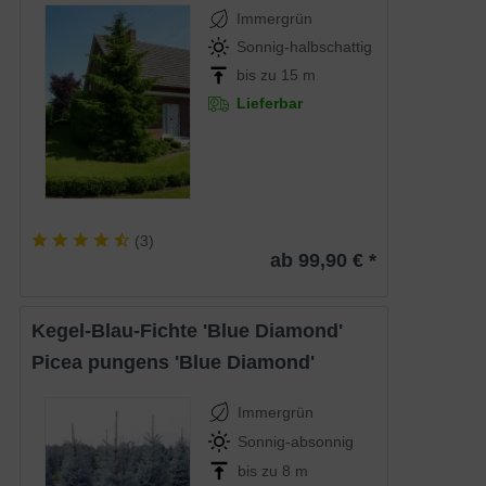
Immergrün
Sonnig-halbschattig
bis zu 15 m
Lieferbar
(
3
)
ab 99,90 € *
Kegel-Blau-Fichte 'Blue Diamond'
Picea pungens 'Blue Diamond'
Immergrün
Sonnig-absonnig
bis zu 8 m