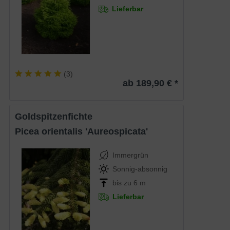
Lieferbar
(
3
)
ab 189,90 € *
Goldspitzenfichte
Picea orientalis 'Aureospicata'
Immergrün
Sonnig-absonnig
bis zu 6 m
Lieferbar