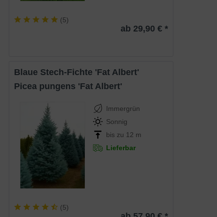
(
5
)
ab 29,90 € *
Blaue Stech-Fichte 'Fat Albert'
Picea pungens 'Fat Albert'
Immergrün
Sonnig
bis zu 12 m
Lieferbar
(
5
)
ab 57,90 € *