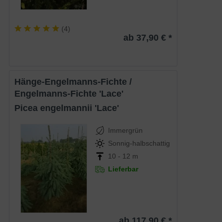
(
4
)
ab 37,90 € *
Hänge-Engelmanns-Fichte /
Engelmanns-Fichte 'Lace'
Picea engelmannii 'Lace'
Immergrün
Sonnig-halbschattig
10 - 12 m
Lieferbar
ab 117,90 € *