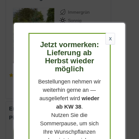
Immergrün
Sonnig
bis zu 15 m
Lieferbar
X
Jetzt vormerken:
Lieferung ab
Herbst wieder
möglich
(
4
)
Artikel nicht mehr verfügbar
Bestellungen nehmen wir
weiterhin gerne an —
ausgeliefert wird
wieder
ab KW 38
.
Engelmanns-Fichte 'Glauca'
Nutzen Sie die
Picea engelmannii 'Glauca'
Sommerpause, um sich
Ihre Wunschpflanzen
Immergrün