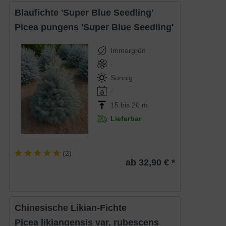
Blaufichte 'Super Blue Seedling'
Picea pungens 'Super Blue Seedling'
Immergrün
-
Sonnig
-
15 bis 20 m
Lieferbar
(
2
)
ab 32,90 € *
Chinesische Likian-Fichte
Picea likiangensis var. rubescens