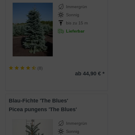
Immergrün
Sonnig
bis zu 15 m
Lieferbar
(
8
)
ab 44,90 € *
Blau-Fichte 'The Blues'
Picea pungens 'The Blues'
Immergrün
Sonnig