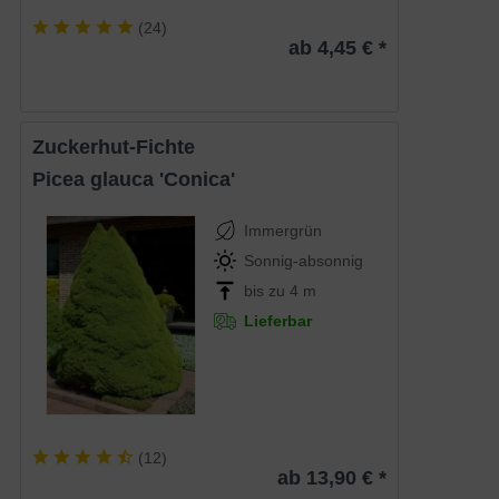
(
24
)
ab 4,45 € *
Zuckerhut-Fichte
Picea glauca 'Conica'
Immergrün
Sonnig-absonnig
bis zu 4 m
Lieferbar
(
12
)
ab 13,90 € *