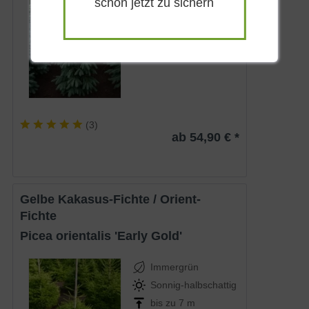
schon jetzt zu sichern
Sonnig-halbschattig
bis zu 8 m
Lieferbar
(
3
)
ab 54,90 € *
Gelbe Kakasus-Fichte / Orient-
Fichte
Picea orientalis 'Early Gold'
Immergrün
Sonnig-halbschattig
bis zu 7 m