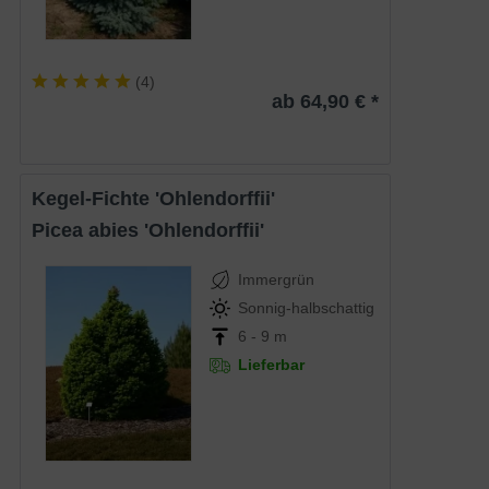
(
4
)
ab 64,90 € *
Kegel-Fichte 'Ohlendorffii'
Picea abies 'Ohlendorffii'
Immergrün
Sonnig-halbschattig
6 - 9 m
Lieferbar