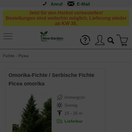
Anruf
Jetzt für den Herbst vorbestellen!
Bestellungen sind weiterhin möglich, Lieferung wieder
ab KW 38.
Fichte - Picea
Omorika-Fichte / Serbische Fichte
Picea omorika
Immergrün
Sonnig
15 - 25 m
Lieferbar