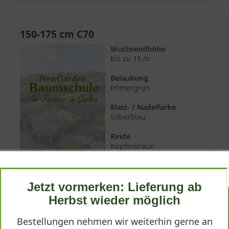
150-175 cm C70
Wuchsendhöhe
bis zu 15 m
Belaubung
Immergrün
Blatt- / Nadelfarbe
Silberblau
Rinde
Kupferbraun
Lieferbar
Jetzt vormerken: Lieferung ab
622,90 €
Herbst wieder möglich
Bestellungen nehmen wir weiterhin gerne an
-
+
In den
Warenkorb