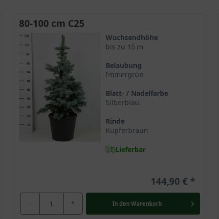
80-100 cm C25
Wuchsendhöhe
bis zu 15 m
Belaubung
Immergrün
Blatt- / Nadelfarbe
Silberblau
Rinde
Kupferbraun
Lieferbar
144,90 €
-
+
In den
Warenkorb