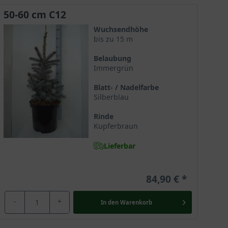
50-60 cm C12
Wuchsendhöhe
bis zu 15 m
Belaubung
Immergrün
Blatt- / Nadelfarbe
Silberblau
Rinde
Kupferbraun
Lieferbar
84,90 €
-
+
In den
Warenkorb