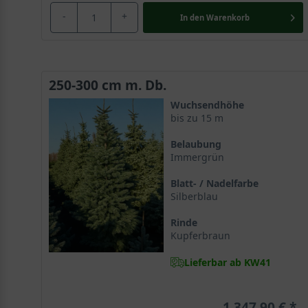
-
+
In den
Warenkorb
250-300 cm m. Db.
Wuchsendhöhe
bis zu 15 m
Belaubung
Immergrün
Blatt- / Nadelfarbe
Silberblau
Rinde
Kupferbraun
Lieferbar ab KW41
1.347,90 €