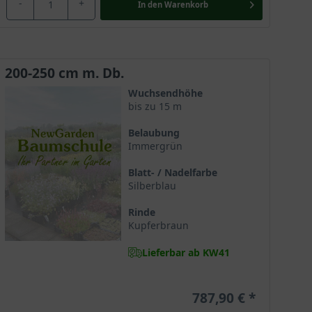
-
+
In den
Warenkorb
200-250 cm m. Db.
Wuchsendhöhe
bis zu 15 m
Belaubung
Immergrün
Blatt- / Nadelfarbe
Silberblau
Rinde
Kupferbraun
Lieferbar ab KW41
787,90 €