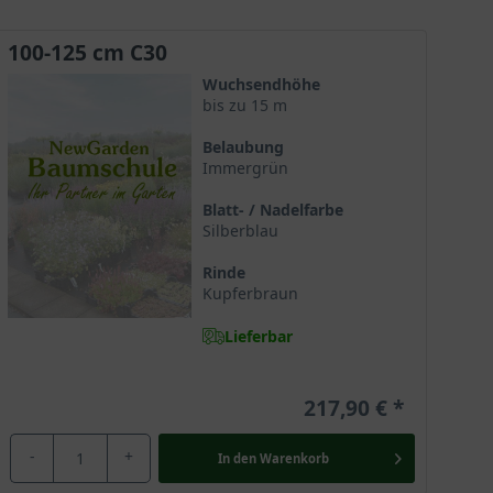
100-125 cm C30
Wuchsendhöhe
bis zu 15 m
Belaubung
Immergrün
Blatt- / Nadelfarbe
Silberblau
Rinde
Kupferbraun
Lieferbar
217,90 €
-
+
In den
Warenkorb