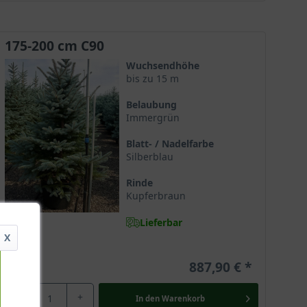
175-200 cm C90
Wuchsendhöhe
bis zu 15 m
Belaubung
Immergrün
Blatt- / Nadelfarbe
Silberblau
Rinde
Kupferbraun
Lieferbar
X
887,90 €
-
+
In den
Warenkorb