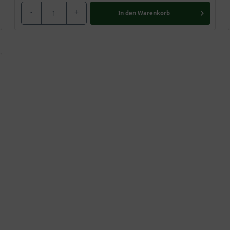
-
+
In den
Warenkorb