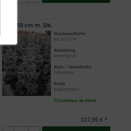
125-150 cm m. Db.
Wuchsendhöhe
bis zu 15 m
Belaubung
Immergrün
Blatt- / Nadelfarbe
Silberblau
Rinde
Kupferbraun
Lieferbar ab KW41
327,90 €