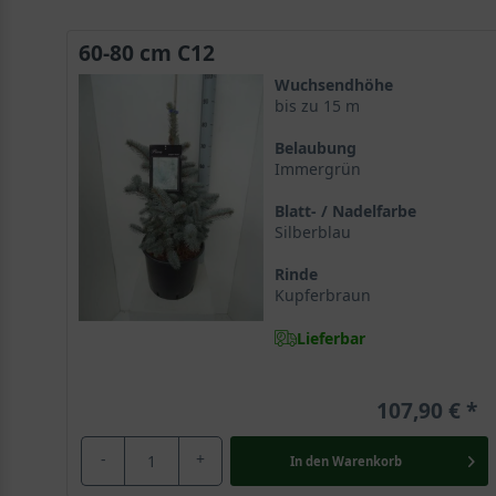
60-80 cm C12
Wuchsendhöhe
bis zu 15 m
Belaubung
Immergrün
Blatt- / Nadelfarbe
Silberblau
Rinde
Kupferbraun
Lieferbar
107,90 €
-
+
In den
Warenkorb