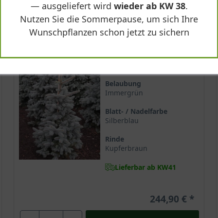
— ausgeliefert wird
wieder ab KW 38
.
Nutzen Sie die Sommerpause, um sich Ihre
Wunschpflanzen schon jetzt zu sichern
100-125 cm m. B.
Wuchsendhöhe
bis zu 15 m
Belaubung
Immergrün
Blatt- / Nadelfarbe
Silberblau
Rinde
Kupferbraun
Lieferbar ab KW41
244,90 €