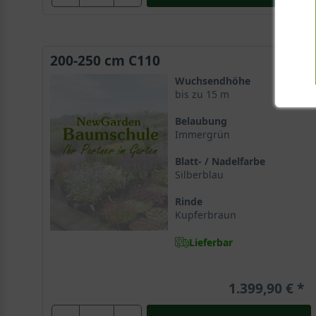
200-250 cm C110
Wuchsendhöhe
bis zu 15 m
Belaubung
Immergrün
Blatt- / Nadelfarbe
Silberblau
Rinde
Kupferbraun
Lieferbar
1.399,90 €