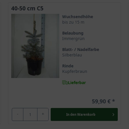
40-50 cm C5
Wuchsendhöhe
bis zu 15 m
Belaubung
Immergrün
Blatt- / Nadelfarbe
Silberblau
Rinde
Kupferbraun
Lieferbar
59,90 €
-
+
In den
Warenkorb