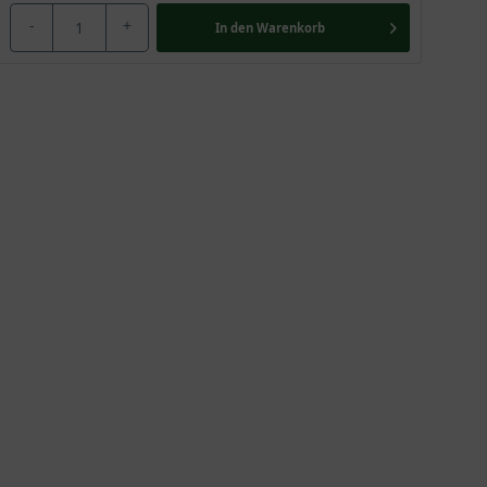
-
+
In den
Warenkorb