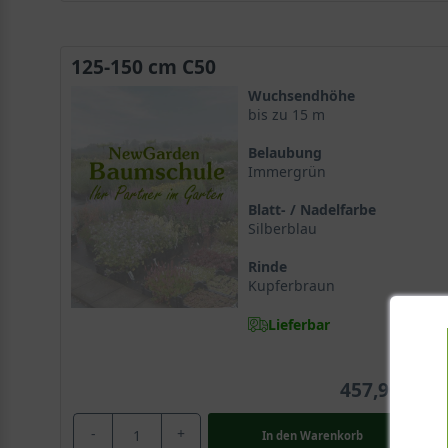
125-150 cm C50
Wuchsendhöhe
bis zu 15 m
Belaubung
Immergrün
Blatt- / Nadelfarbe
Silberblau
Rinde
Kupferbraun
Lieferbar
457,90 €
-
+
In den
Warenkorb