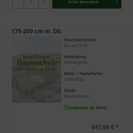
-
+
In den
Warenkorb
175-200 cm m. Db.
Wuchsendhöhe
bis zu 15 m
Belaubung
Immergrün
Blatt- / Nadelfarbe
Silberblau
Rinde
Kupferbraun
Lieferbar ab KW41
647,90 €