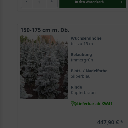
-
+
In den
Warenkorb
150-175 cm m. Db.
Wuchsendhöhe
bis zu 15 m
Belaubung
Immergrün
Blatt- / Nadelfarbe
Silberblau
Rinde
Kupferbraun
Lieferbar ab KW41
447,90 €