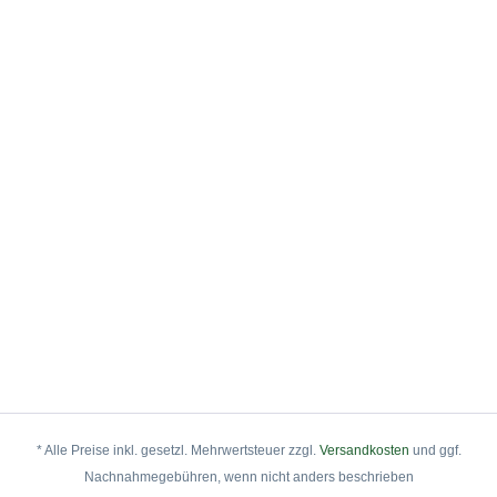
umfangreiche Pflanz- und Pflegeanleitung zum Download
an, die Sie nachstehend herunterladen können.
* Alle Preise inkl. gesetzl. Mehrwertsteuer zzgl.
Versandkosten
und ggf.
Nachnahmegebühren, wenn nicht anders beschrieben