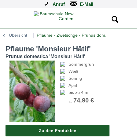
Anruf
Übersicht
Pflaume - Zwetschge - Prunus dom.
Pflaume 'Monsieur Hâtif'
Prunus domestica 'Monsieur Hâtif'
Sommergrün
Weiß
Sonnig
April
bis zu 4 m
74,90 €
ab
Zu den Produkten