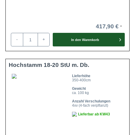
417,90 €
-
+
In den
Warenkorb
Hochstamm 18-20 StU m. Db.
Lieferhöhe
350-400cm
Gewicht
ca. 100 kg
Anzahl Verschulungen
4xv (4-fach verpflanzt)
Lieferbar ab KW43