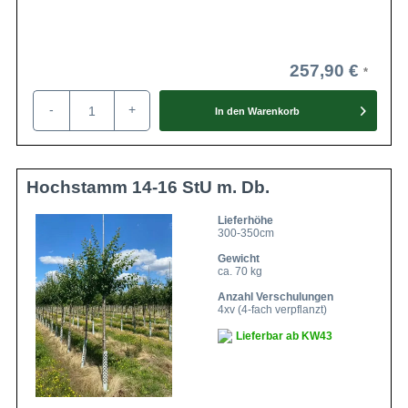
257,90 €
-
+
In den
Warenkorb
Hochstamm 14-16 StU m. Db.
Lieferhöhe
300-350cm
Gewicht
ca. 70 kg
Anzahl Verschulungen
4xv (4-fach verpflanzt)
Lieferbar ab KW43