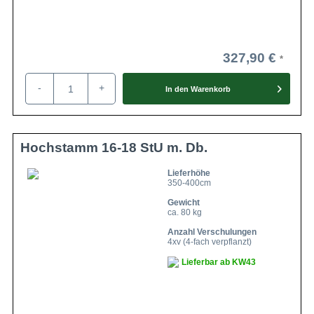
327,90 €
-
+
In den
Warenkorb
Hochstamm 16-18 StU m. Db.
Lieferhöhe
350-400cm
Gewicht
ca. 80 kg
Anzahl Verschulungen
4xv (4-fach verpflanzt)
Lieferbar ab KW43