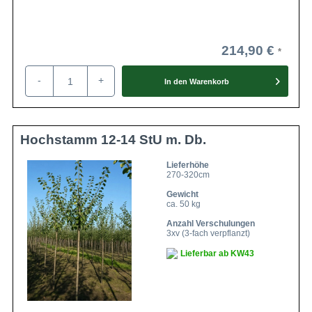
214,90 €
-
+
In den
Warenkorb
Hochstamm 12-14 StU m. Db.
Lieferhöhe
270-320cm
Gewicht
ca. 50 kg
Anzahl Verschulungen
3xv (3-fach verpflanzt)
Lieferbar ab KW43