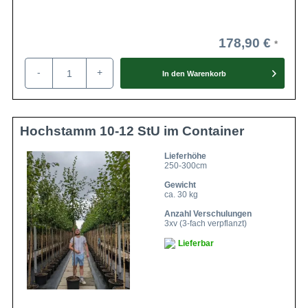
178,90 €
-
+
In den
Warenkorb
Hochstamm 10-12 StU im Container
Lieferhöhe
250-300cm
Gewicht
ca. 30 kg
Anzahl Verschulungen
3xv (3-fach verpflanzt)
Lieferbar