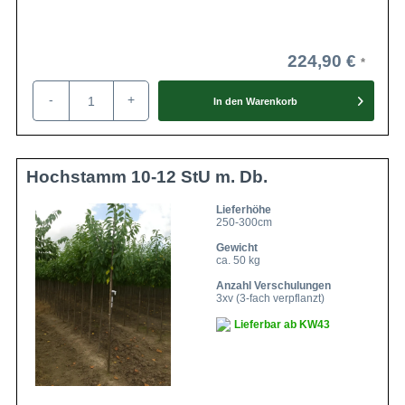
224,90 €
-
+
In den
Warenkorb
Hochstamm 10-12 StU m. Db.
Lieferhöhe
250-300cm
Gewicht
ca. 50 kg
Anzahl Verschulungen
3xv (3-fach verpflanzt)
Lieferbar ab KW43