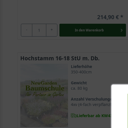
214,90 €
-
+
In den
Warenkorb
Hochstamm 16-18 StU m. Db.
Lieferhöhe
350-400cm
Gewicht
ca. 80 kg
Anzahl Verschulungen
4xv (4-fach verpflanzt)
Lieferbar ab KW43