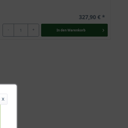
327,90 €
-
+
In den
Warenkorb
X