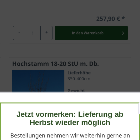
257,90 €
-
+
In den
Warenkorb
Hochstamm 18-20 StU m. Db.
Lieferhöhe
350-400cm
Gewicht
ca. 100 kg
Anzahl Verschulungen
Jetzt vormerken: Lieferung ab
4xv (4-fach verpflanzt)
Herbst wieder möglich
Lieferbar ab KW43
Bestellungen nehmen wir weiterhin gerne an