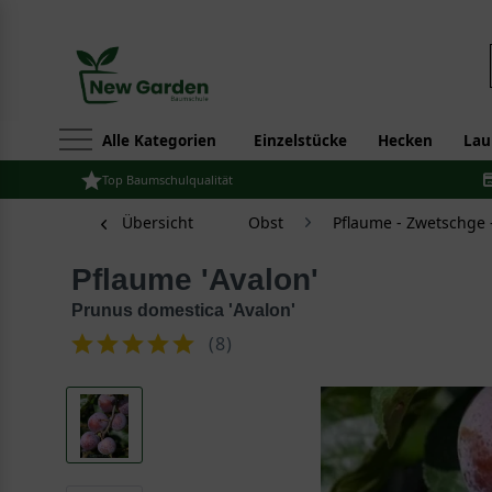
Alle Kategorien
Einzelstücke
Hecken
Lau
Top Baumschulqualität
Übersicht
Obst
Pflaume - Zwetschge 
Pflaume 'Avalon'
Prunus domestica 'Avalon'
(
8
)