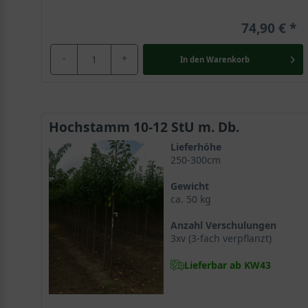
74,90 €
-
+
In den
Warenkorb
Hochstamm 10-12 StU m. Db.
Lieferhöhe
250-300cm
Gewicht
ca. 50 kg
Anzahl Verschulungen
3xv (3-fach verpflanzt)
Lieferbar ab KW43