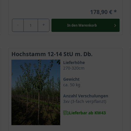
178,90 €
-
+
In den
Warenkorb
Hochstamm 12-14 StU m. Db.
Lieferhöhe
270-320cm
Gewicht
ca. 50 kg
Anzahl Verschulungen
3xv (3-fach verpflanzt)
Lieferbar ab KW43