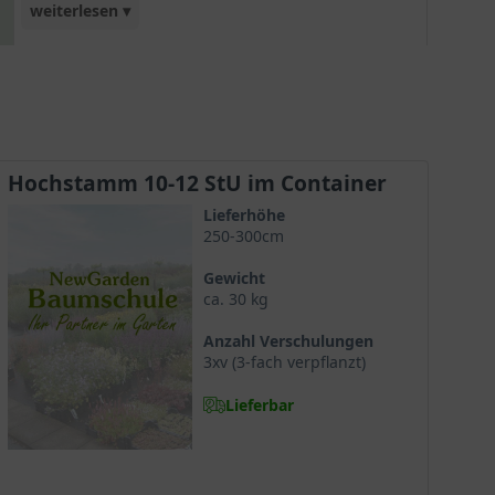
weiterlesen ▾
Frucht, die zum direkten Verzehr bzw.
Weiterverarbeitung angedacht ist. Die Prunus
domestica 'Avalon' (Pflaume 'Avalon' gilt als eine
nicht selbstbefruchtende Sorte. Zur Befruchtung
dieses Pflaumenbaumes eignen sich andere
Mirabellen-, Pflaumen-, und Zwetschgensorten.
Hochstamm 10-12 StU im Container
Lieferhöhe
250-300cm
Gewicht
ca. 30 kg
Anzahl Verschulungen
3xv (3-fach verpflanzt)
Lieferbar