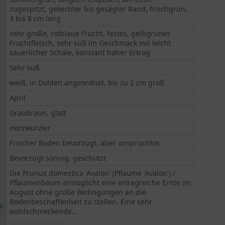
zugespitzt, gekerbter bis gesägter Rand, frischgrün,
3 bis 8 cm lang
sehr große, rotblaue Frucht, festes, gelbgrünes
Fruchtfleisch, sehr süß im Geschmack mit leicht
säuerlicher Schale, konstant hoher Ertrag
Sehr süß
weiß, in Dolden angeordnet, bis zu 2 cm groß
April
Graubraun, glatt
Herzwurzler
Frischer Boden bevorzugt, aber anspruchlos
Bevorzugt sonnig, geschützt
Die Prunus domestica 'Avalon' (Pflaume 'Avalon') /
Pflaumenbaum ermöglicht eine ertragreiche Ernte im
August ohne große Bedingungen an die
Bodenbeschaffenheit zu stellen. Eine sehr
:
wohlschmeckende...