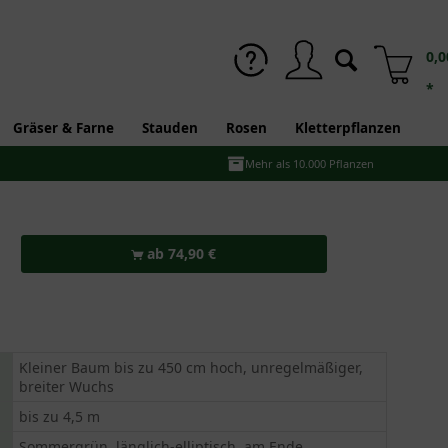
0,0
*
Gräser & Farne
Stauden
Rosen
Kletterpflanzen
Mehr als 10.000 Pflanzen
ab 74,90 €
Kleiner Baum bis zu 450 cm hoch, unregelmäßiger,
breiter Wuchs
bis zu 4,5 m
Sommergrün, länglich-elliptisch, am Ende