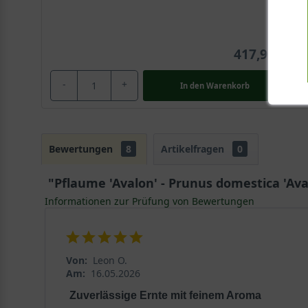
417,90 €
-
+
In den
Warenkorb
Bewertungen
8
Artikelfragen
0
"Pflaume 'Avalon' - Prunus domestica 'Ava
Informationen zur Prüfung von Bewertungen
Von:
Leon O.
Am:
16.05.2026
Zuverlässige Ernte mit feinem Aroma