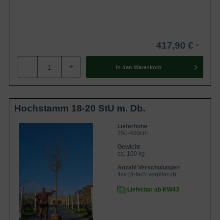
417,90 €
-
+
In den
Warenkorb
Hochstamm 18-20 StU m. Db.
Lieferhöhe
350-400cm
Gewicht
ca. 100 kg
Anzahl Verschulungen
4xv (4-fach verpflanzt)
Lieferbar ab KW43