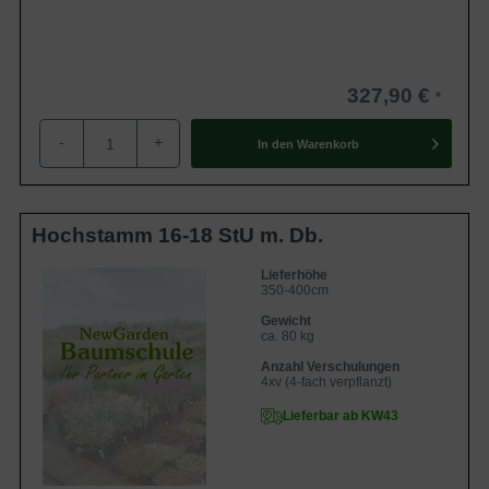
327,90 €
-
+
In den
Warenkorb
Hochstamm 16-18 StU m. Db.
Lieferhöhe
350-400cm
Gewicht
ca. 80 kg
Anzahl Verschulungen
4xv (4-fach verpflanzt)
Lieferbar ab KW43