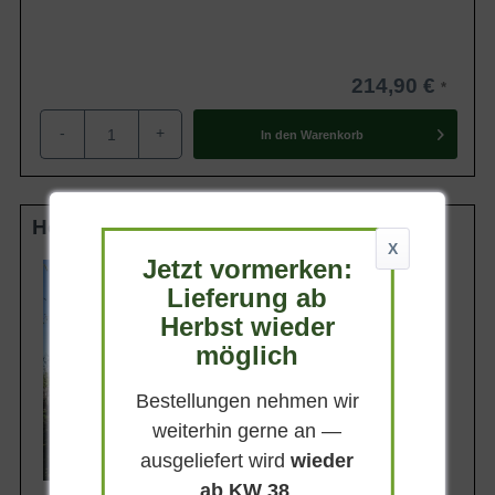
214,90 €
-
+
In den
Warenkorb
Hochstamm 12-14 StU m. Db.
X
Jetzt vormerken:
Lieferhöhe
270-320cm
Lieferung ab
Gewicht
Herbst wieder
ca. 50 kg
möglich
Anzahl Verschulungen
3xv (3-fach verpflanzt)
Bestellungen nehmen wir
Lieferbar ab KW43
weiterhin gerne an —
ausgeliefert wird
wieder
ab KW 38
.