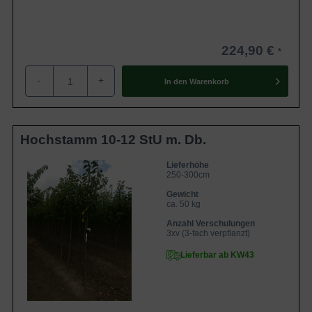
224,90 €
-
+
In den
Warenkorb
Hochstamm 10-12 StU m. Db.
Lieferhöhe
250-300cm
Gewicht
ca. 50 kg
Anzahl Verschulungen
3xv (3-fach verpflanzt)
Lieferbar ab KW43