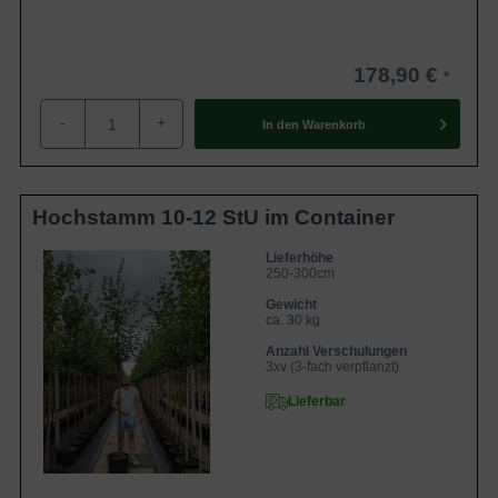
178,90 €
-
+
In den
Warenkorb
Hochstamm 10-12 StU im Container
Lieferhöhe
250-300cm
Gewicht
ca. 30 kg
Anzahl Verschulungen
3xv (3-fach verpflanzt)
Lieferbar