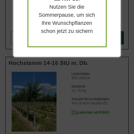
Nutzen Sie die
Sommerpause, um sich
Ihre Wunschpflanzen
257,90 €
schon jetzt zu sichern
-
+
In den
Warenkorb
Hochstamm 14-16 StU m. Db.
Lieferhöhe
300-350cm
Gewicht
ca. 70 kg
Anzahl Verschulungen
4xv (4-fach verpflanzt)
Lieferbar ab KW43