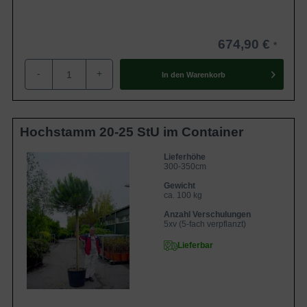
674,90 €
-
+
In den
Warenkorb
Hochstamm 20-25 StU im Container
Lieferhöhe
300-350cm
Gewicht
ca. 100 kg
Anzahl Verschulungen
5xv (5-fach verpflanzt)
Lieferbar