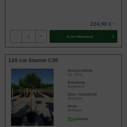
224,90 €
-
+
In den
Warenkorb
120 cm Stamm C30
Wuchsendhöhe
15 - 25 m
Belaubung
Immergrün
Blatt- / Nadelfarbe
Graugrün
Rinde
Rotbraun
Lieferbar