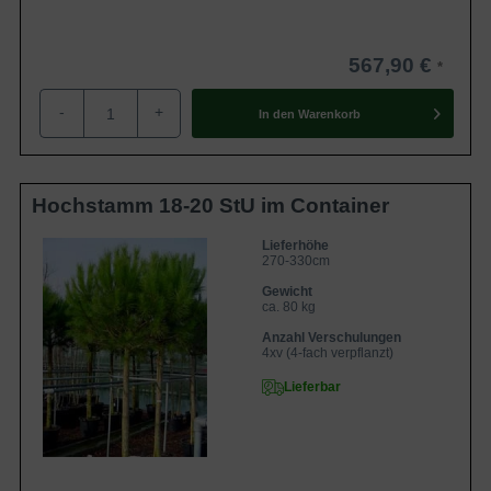
567,90 €
-
+
In den
Warenkorb
Hochstamm 18-20 StU im Container
Lieferhöhe
270-330cm
Gewicht
ca. 80 kg
Anzahl Verschulungen
4xv (4-fach verpflanzt)
Lieferbar