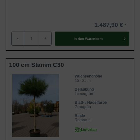
1.487,90 €
-
+
In den
Warenkorb
100 cm Stamm C30
Wuchsendhöhe
15 - 25 m
Belaubung
Immergrün
Blatt- / Nadelfarbe
Graugrün
Rinde
Rotbraun
Lieferbar