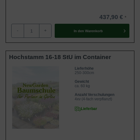
437,90 €
-
+
In den
Warenkorb
Hochstamm 16-18 StU im Container
Lieferhöhe
250-300cm
Gewicht
ca. 60 kg
Anzahl Verschulungen
4xv (4-fach verpflanzt)
Lieferbar