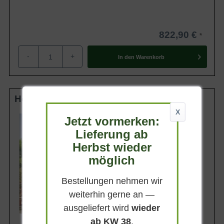
822,90 €
-
+
In den
Warenkorb
Hochstamm 25-30 StU im Container
X
Lieferhöhe
Jetzt vormerken:
320-370cm
Lieferung ab
Gewicht
Herbst wieder
ca. 150 kg
möglich
Anzahl Verschulungen
5xv (5-fach verpflanzt)
Bestellungen nehmen wir
Lieferbar
weiterhin gerne an —
ausgeliefert wird
wieder
ab KW 38
.