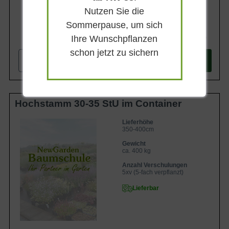
Nutzen Sie die
Sommerpause, um sich
1.147,90 €
Ihre Wunschpflanzen
schon jetzt zu sichern
-
+
In den
Warenkorb
Hochstamm 30-35 StU im Container
Lieferhöhe
350-400cm
Gewicht
ca. 400 kg
Anzahl Verschulungen
5xv (5-fach verpflanzt)
Lieferbar