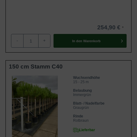
254,90 €
-
+
In den
Warenkorb
150 cm Stamm C40
Wuchsendhöhe
15 - 25 m
Belaubung
Immergrün
Blatt- / Nadelfarbe
Graugrün
Rinde
Rotbraun
Lieferbar