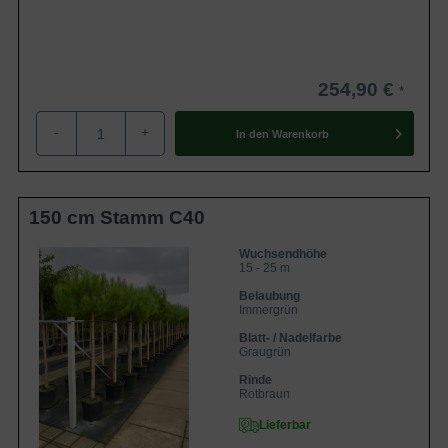
254,90 €
-
+
In den
Warenkorb
150 cm Stamm C40
Wuchsendhöhe
15 - 25 m
Belaubung
Immergrün
Blatt- / Nadelfarbe
Graugrün
Rinde
Rotbraun
Lieferbar