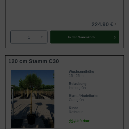
224,90 €
-
+
In den
Warenkorb
120 cm Stamm C30
Wuchsendhöhe
15 - 25 m
Belaubung
Immergrün
Blatt- / Nadelfarbe
Graugrün
Rinde
Rotbraun
Lieferbar