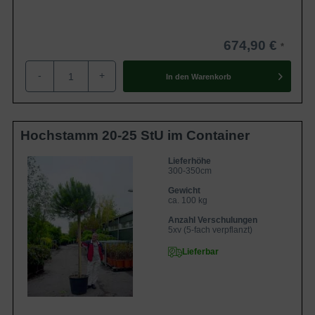
674,90 €
-
+
In den
Warenkorb
Hochstamm 20-25 StU im Container
Lieferhöhe
300-350cm
Gewicht
ca. 100 kg
Anzahl Verschulungen
5xv (5-fach verpflanzt)
Lieferbar