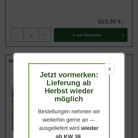
822,90 €
-
+
In den
Warenkorb
Hochstamm 25-30 StU im Container
X
Lieferhöhe
Jetzt vormerken:
320-370cm
Lieferung ab
Gewicht
Herbst wieder
ca. 150 kg
möglich
Anzahl Verschulungen
5xv (5-fach verpflanzt)
Bestellungen nehmen wir
Lieferbar
weiterhin gerne an —
ausgeliefert wird
wieder
ab KW 38
.