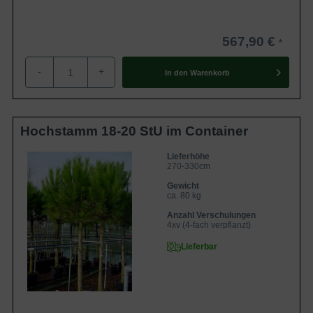
567,90 €
-
+
In den
Warenkorb
Hochstamm 18-20 StU im Container
Lieferhöhe
270-330cm
Gewicht
ca. 80 kg
Anzahl Verschulungen
4xv (4-fach verpflanzt)
Lieferbar