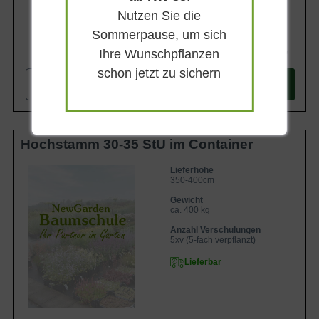
Nutzen Sie die
Sommerpause, um sich
1.147,90 €
Ihre Wunschpflanzen
schon jetzt zu sichern
-
+
In den
Warenkorb
Hochstamm 30-35 StU im Container
Lieferhöhe
350-400cm
Gewicht
ca. 400 kg
Anzahl Verschulungen
5xv (5-fach verpflanzt)
Lieferbar