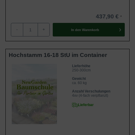
437,90 €
-
+
In den
Warenkorb
Hochstamm 16-18 StU im Container
Lieferhöhe
250-300cm
Gewicht
ca. 60 kg
Anzahl Verschulungen
4xv (4-fach verpflanzt)
Lieferbar