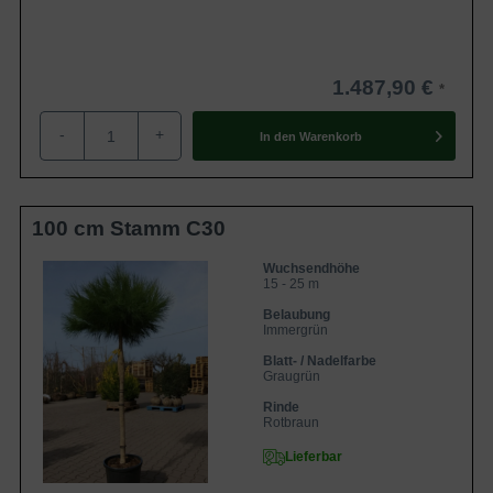
1.487,90 €
-
+
In den
Warenkorb
100 cm Stamm C30
Wuchsendhöhe
15 - 25 m
Belaubung
Immergrün
Blatt- / Nadelfarbe
Graugrün
Rinde
Rotbraun
Lieferbar