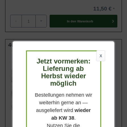
11,50 €
-
+
In den
Warenkorb
40-60 cm wurzelnackt
Wuchsendhöhe
X
Jetzt vormerken:
bis zu 150 cm
Lieferung ab
Belaubung
Sommergrün
Herbst wieder
Blüte
möglich
Weißgelblich
Blütezeit
Bestellungen nehmen wir
Mai - Juni
weiterhin gerne an —
Lieferbar ab KW43
ausgeliefert wird
wieder
ab KW 38
.
Nutzen Sie die