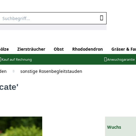
ölze
Ziersträucher
Obst
Rhododendron
Gräser & Fa
Kauf auf Rechnung
Anwuchsgarantie
den
sonstige Rosenbegleitstauden
cate'
Wuchs