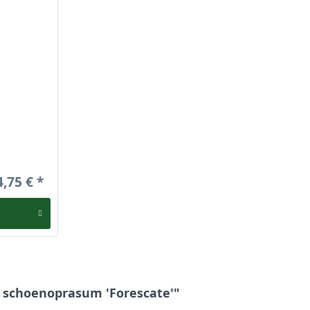
scate'
 Salbei
4,75 €
e'
'
um schoenoprasum 'Forescate'"