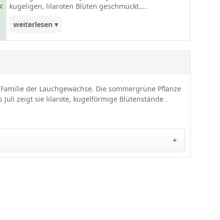
:
kugeligen, lilaroten Blüten geschmückt....
weiterlesen ▾
Egal ob als Einfassung Ihres Gartenbeetes oder
als besondere Zutat auf Ihrem frisch gekochtem
Essen, der Purpur-Schnittlauch 'Forescate' macht
immer eine tolle Figur. In kleinen Tuffs von 3 bis
10 Stück wächst das Lauchgewächs am liebsten.
er Familie der Lauchgewächse. Die sommergrüne Pflanze
Pflanzen Sie 6 bis 9 Exemplare pro Quadratmeter
uli zeigt sie lilarote, kugelförmige Blütenstände .
und achten Sie auf einen Pflanzabstand von 30 bis
40 cm zueinander. Unser Pflegetipp: Schneiden
Sie das Schnittlauch vor der Samenreife zurück.
Insgesamt handelt es sich hierbei um eine
anspruchslose und sehr gut frostharte Staude. An
optimalen Standorten hat dieses Exemplar kaum
Pflege nötig. Der ideale Platz für diese Sorte ist ein
frischer Boden, ein sonniger Standort und
idealerweise ein Platz auf einer Freifläche. Der
Allium schoenoprasum 'Forescate' überzeugt
durch Aussehen und Geschmack.