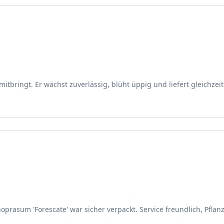
nswerte Sorte des gewöhnlichen Schnittlauchs, die sowohl als Zier
izierten Wachstum hat er sich einen festen Platz in vielen Gärte
s mitbringt. Er wächst zuverlässig, blüht üppig und liefert gleichzei
er Lauchgewächse (Amaryllidaceae) und ist eine ausdauernde, krau
ldend. Die Pflanze bildet unterirdisch zwiebelförmige Wurzelball
an gewöhnlichen Schnittlauch, jedoch sind sie etwas kräftiger im W
ensiven Lilarot. Jede Einzelblüte ist unscheinbar, doch im dichten 
k ihrer kompakten Größe eignet sie sich hervorragend für Beeteinf
ropas, Asiens und Nordamerikas beheimatet. Die Sorte 'Forescate' w
s. Traditionell wird Schnittlauch seit Jahrhunderten in Kloster- u
noprasum 'Forescate' war sicher verpackt. Service freundlich, Pfl
orte 'Forescate' führt diese Tradition fort und erfreut sich heute 