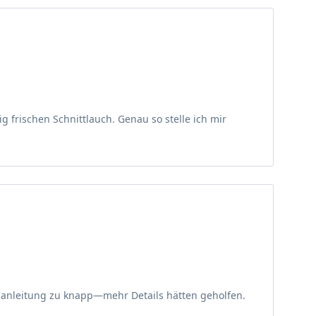
pflanze als auch als Küchenkraut überzeugt. Mit seinen
n erobert. Lernen Sie die Besonderheiten dieser
tig frischen Schnittlauch. Genau so stelle ich mir
tige Pflanze. Der Purpur-Schnitt-Lauch erreicht eine
en, die sich durch Tochterzwiebeln vegetativ
uchs. Von Juni bis Juli erscheinen die
Blütenstand wirken sie wie kleine Farbtupfer. Die Sorte
assungen, Kräutergärten und sogar für die
urde aus dieser großen genetischen Vielfalt selektiert
nd Bauerngärten kultiviert, wo er sowohl als
anzanleitung zu knapp—mehr Details hätten geholfen.
großer Beliebtheit in naturnahen Gärten. Sie gedeiht an