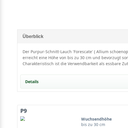
Überblick
Der Purpur-Schnitt-Lauch 'Forescate' ( Allium schoen
erreicht eine Höhe von bis zu 30 cm und bevorzugt sonn
Charakteristisch ist die Verwendbarkeit als essbare Zu
Details
Portrait des Purpur-Schnitt-Lauchs 'Forescate'
Allium schoenoprasum 'Forescate' – Ein Portrait
P9
Herkunft und Verbreitung
Standort und Boden
Wuchsendhöhe
Ansprüche von Purpur-Schnitt-Lauch 'Forescate'
bis zu 30 cm