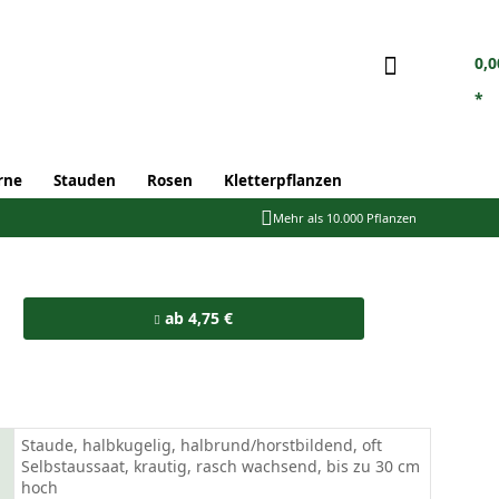
0,0
*
rne
Stauden
Rosen
Kletterpflanzen
Mehr als 10.000 Pflanzen
ab 4,75 €
Staude, halbkugelig, halbrund/horstbildend, oft
Selbstaussaat, krautig, rasch wachsend, bis zu 30 cm
hoch