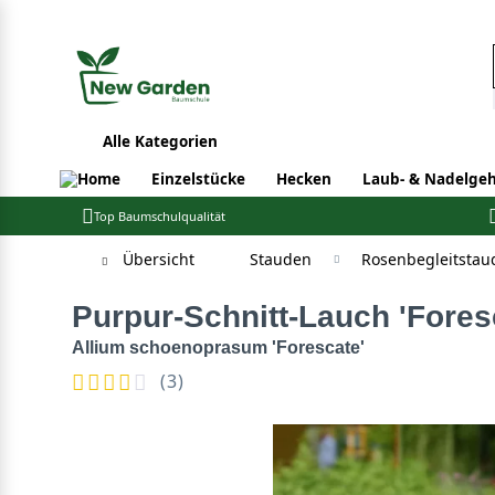
Alle Kategorien
Einzelstücke
Hecken
Laub- & Nadelgeh
Top Baumschulqualität
Übersicht
Stauden
Rosenbegleitstau
Purpur-Schnitt-Lauch 'Fores
Allium schoenoprasum 'Forescate'
(
3
)