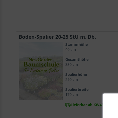
Boden-Spalier 20-25 StU m. Db.
Stammhöhe
40 cm
Gesamthöhe
330 cm
Spalierhöhe
290 cm
Spalierbreite
170 cm
Lieferbar ab KW43