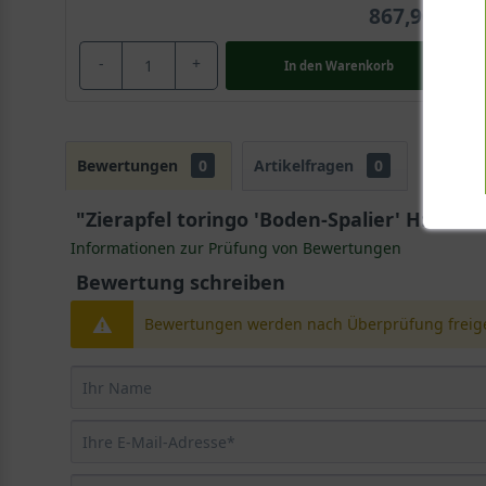
867,90 €
-
+
In den
Warenkorb
Bewertungen
0
Artikelfragen
0
"Zierapfel toringo 'Boden-Spalier' H:245
Informationen zur Prüfung von Bewertungen
Bewertung schreiben
Bewertungen werden nach Überprüfung freige