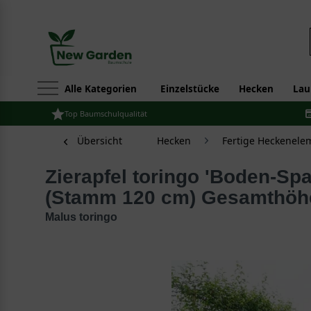
Alle Kategorien
Einzelstücke
Hecken
Lau
Top Baumschulqualität
Übersicht
Hecken
Fertige Heckenele
Zierapfel toringo 'Boden-Spalier' H:245 B:170
(Stamm 120 cm) Gesamthöh
Malus toringo