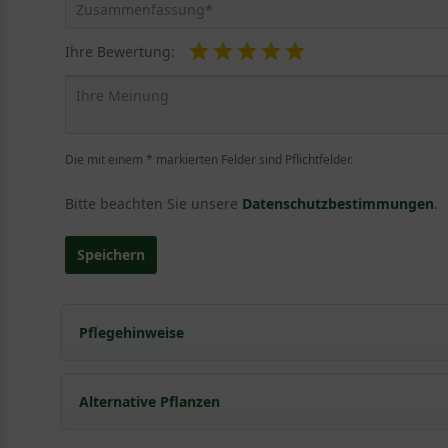
Ihre Bewertung:
Die mit einem * markierten Felder sind Pflichtfelder.
Bitte beachten Sie unsere
Datenschutzbestimmungen
.
Speichern
Pflegehinweise
Pflanz- und Pflegetipps Malus toringo / Zierapfe
Alternative Pflanzen
Mit ein paar kleinen Tipps und Tricks kann man Garte