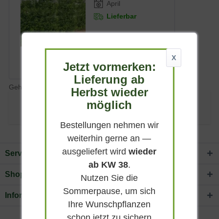
April
Lieferbar
867,90 € *
X
Jetzt vormerken:
Lieferung ab
Gehölze mit Krone in Spalierform (Stamm 100-150 cm)
Herbst wieder
Der Bewertungsdurchschnitt für Produkte dieser Kategorie ist
möglich
(5.00/5.00)
Bestellungen nehmen wir
weiterhin gerne an —
ausgeliefert wird
wieder
Service Hotline
ab KW 38
.
Shop Service
Nutzen Sie die
Sommerpause, um sich
Informationen
Ihre Wunschpflanzen
schon jetzt zu sichern