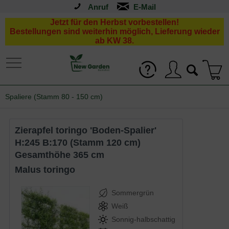
Anruf
Jetzt für den Herbst vorbestellen!
Bestellungen sind weiterhin möglich, Lieferung wieder
ab KW 38.
Spaliere (Stamm 80 - 150 cm)
Zierapfel toringo 'Boden-Spalier'
H:245 B:170 (Stamm 120 cm)
Gesamthöhe 365 cm
Malus toringo
Sommergrün
Weiß
Sonnig-halbschattig