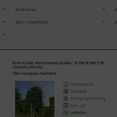
Blütenfarbe
B
gelb
(
1
)
Blatt- / Nadelfarbe
B
grün
(
1
)
grün
(
1
)
Krim-Linde 'Hochstamm-Spalier' H:250 B:200 T:20
(Stamm 270 cm)
Tilia europaea Euchlora
Sommergrün
Gelbweiß
Sonnig-halbschattig
Juni - Juli
Lieferbar