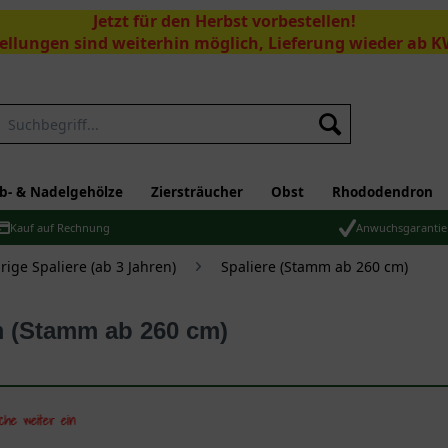
Jetzt für den Herbst vorbestellen!
ellungen sind weiterhin möglich, Lieferung wieder ab K
Suchen
b- & Nadelgehölze
Ziersträucher
Obst
Rhododendron
Kauf auf Rechnung
Anwuchsgarantie
ige Spaliere (ab 3 Jahren)
Spaliere (Stamm ab 260 cm)
m (Stamm ab 260 cm)