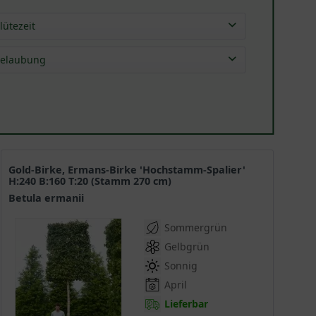
lütezeit
Apr
(
1
)
elaubung
sommergrün
(
1
)
Gold-Birke, Ermans-Birke 'Hochstamm-Spalier'
H:240 B:160 T:20 (Stamm 270 cm)
Betula ermanii
Sommergrün
Gelbgrün
Sonnig
April
Lieferbar