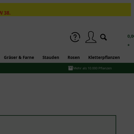
W 38.
0,0
*
Gräser & Farne
Stauden
Rosen
Kletterpflanzen
Mehr als 10.000 Pflanzen