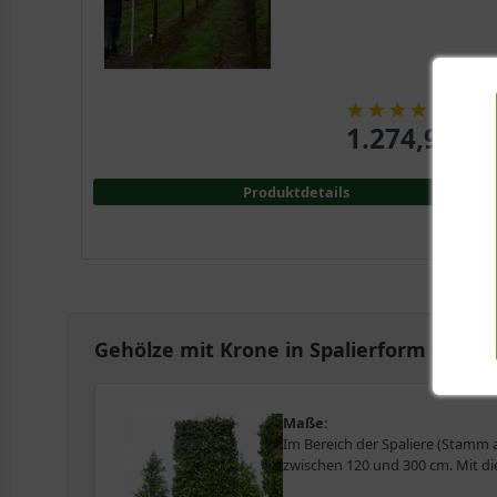
(
8
)
1.274,90 € 
Produktdetails
Gehölze mit Krone in Spalierform (Stam
Maße:
Im Bereich der Spaliere (Stamm a
zwischen 120 und 300 cm. Mit di