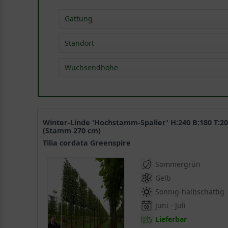
Gattung
Birke - Betula
(
1
)
Standort
Sonstige
(
2
)
Wuchsendhöhe
10,0 - 15,0 m
(
1
)
Winter-Linde 'Hochstamm-Spalier' H:240 B:180 T:20
(Stamm 270 cm)
Tilia cordata Greenspire
Sommergrün
Gelb
Sonnig-halbschattig
Juni - Juli
Lieferbar