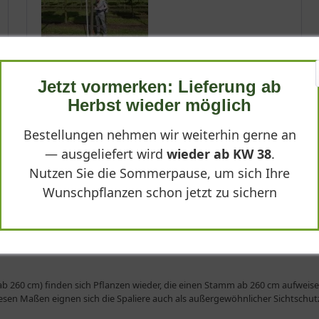
(
6
)
*
Jetzt vormerken: Lieferung ab
1.399,90 € *
Herbst wieder möglich
Produktdetails
Bestellungen nehmen wir weiterhin gerne an
— ausgeliefert wird
wieder ab KW 38
.
Nutzen Sie die Sommerpause, um sich Ihre
Wunschpflanzen schon jetzt zu sichern
m ab 260 cm)
b 260 cm) finden sich Pflanzen wieder, die einen Stamm ab 260 cm aufweisen
esen Maßen eignen sich die Spaliere auch als außergewöhnlicher Sichtschutz