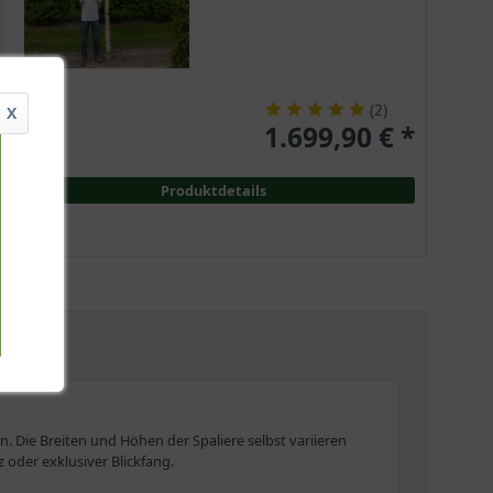
(
2
)
X
1.699,90 € *
Produktdetails
. Die Breiten und Höhen der Spaliere selbst variieren
 oder exklusiver Blickfang.