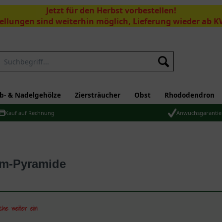
Jetzt für den Herbst vorbestellen!
ellungen sind weiterhin möglich, Lieferung wieder ab K
Suchen
b- & Nadelgehölze
Ziersträucher
Obst
Rhododendron
Kauf auf Rechnung
Anwuchsgarantie
mm-Pyramide