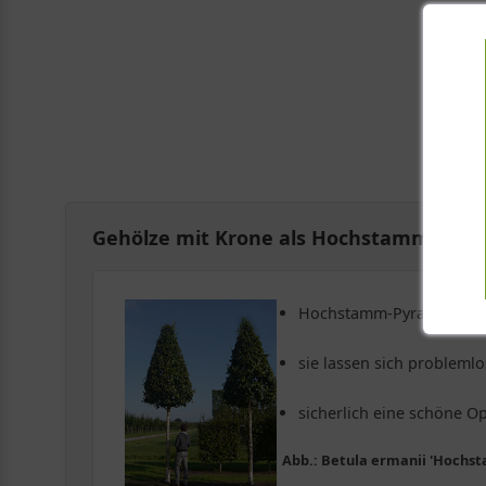
Gehölze mit Krone als Hochstamm-Pyra
Hochstamm-Pyramide erla
sie lassen sich probleml
sicherlich eine schöne O
Abb.: Betula ermanii 'Hoch