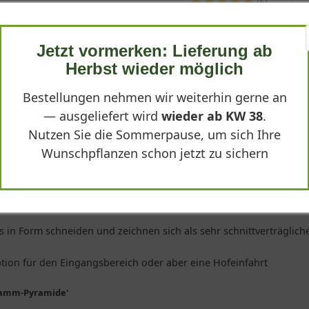
(
6
)
1.274,90 € *
Jetzt vormerken: Lieferung ab
Produktdetails
Herbst wieder möglich
Bestellungen nehmen wir weiterhin gerne an
— ausgeliefert wird
wieder ab KW 38
.
Nutzen Sie die Sommerpause, um sich Ihre
mide
Wunschpflanzen schon jetzt zu sichern
uben dem Gestalter den Garten auch optisch ansprechend und in
os in Form schneiden und zeichnen sich als sehr schnittverträglic
ption für den Eingangsbereich oder aber eine Hofeinfahrt
stamm-Pyramide'