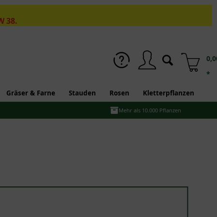
W 38.
0,0
*
Gräser & Farne
Stauden
Rosen
Kletterpflanzen
Mehr als 10.000 Pflanzen