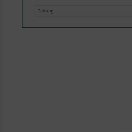
Gattung
Hainbuche - Carpinus
(
1
)
Sonstige
(
1
)