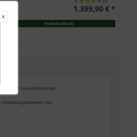
(
4
)
1.399,90 € *
X
Produktdetails
dividuell zu unterbrechen
he Gestaltungselement aus