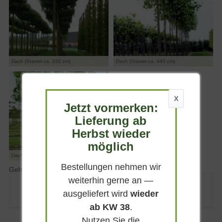
Dach (Stamm ca. 330 cm)
Dach (Stamm ca. 440 cm)
X
Jetzt vormerken:
Lieferung ab
Herbst wieder
möglich
Dach 'The Swing'
Bestellungen nehmen wir
Gehölze mit einer Krone in Dachform / Dachspaliere
weiterhin gerne an —
Der Bewertungsdurchschnitt für Produkte dieser Kategorie ist
ausgeliefert wird
wieder
(4.94/5.00)
ab KW 38
.
Nutzen Sie die