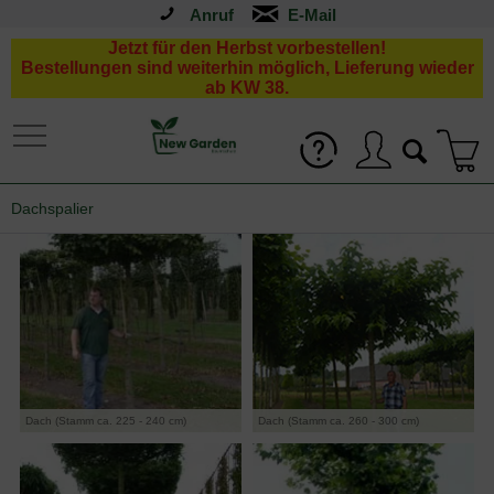
Anruf
Jetzt für den Herbst vorbestellen!
Bestellungen sind weiterhin möglich, Lieferung wieder
ab KW 38.
Dachspalier
Dach (Stamm ca. 225 - 240 cm)
Dach (Stamm ca. 260 - 300 cm)