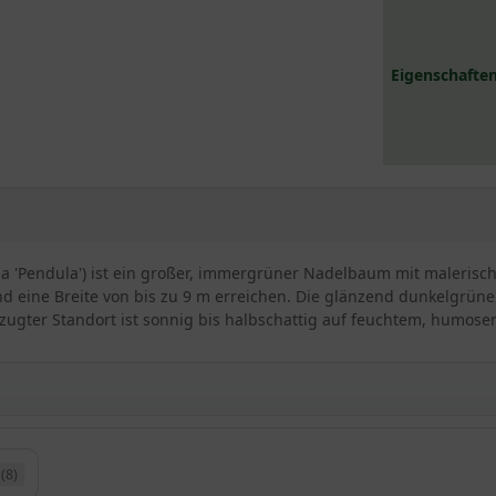
Eigenschaften
'Pendula') ist ein großer, immergrüner Nadelbaum mit malerisc
d eine Breite von bis zu 9 m erreichen. Die glänzend dunkelgrün
rzugter Standort ist sonnig bis halbschattig auf feuchtem, humos
dmanns-Tanne
(8)
s