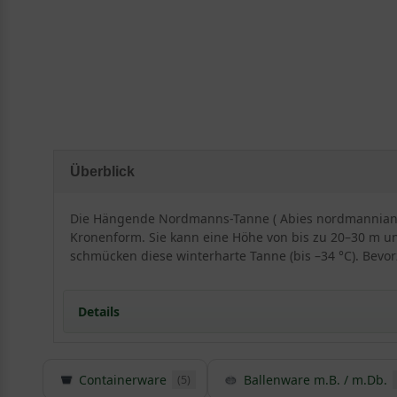
Überblick
Die Hängende Nordmanns-Tanne ( Abies nordmanniana 
Kronenform. Sie kann eine Höhe von bis zu 20–30 m un
schmücken diese winterharte Tanne (bis –34 °C). Bevo
Details
Herkunft und Besonderheiten der Hängenden Nor
Containerware
Ballenware m.B. / m.Db.
(5)
Die Abies nordmanniana stammt aus dem Kaukasu