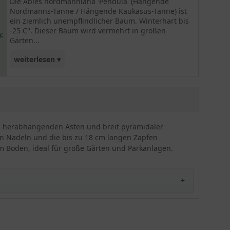
Die Abies nordmanniana 'Pendula' (Hängende
Nordmanns-Tanne / Hängende Kaukasus-Tanne) ist
ein ziemlich unempflindlicher Baum. Winterhart bis
-25 C°. Dieser Baum wird vermehrt in großen
:
Gärten...
weiterlesen ▾
und Parkanlagen zu finden sein. Durch sein
schönes glänzendes Nadelkleid sticht er hervor.
h herabhängenden Ästen und breit pyramidaler
en Nadeln und die bis zu 18 cm langen Zapfen
em Boden, ideal für große Gärten und Parkanlagen.