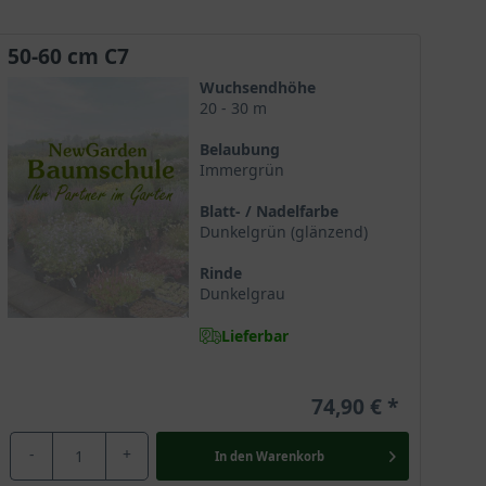
50-60 cm C7
Wuchsendhöhe
20 - 30 m
Belaubung
Immergrün
Blatt- / Nadelfarbe
Dunkelgrün (glänzend)
Rinde
Dunkelgrau
Lieferbar
hnet. Die Zweige der stolzen Baumschönheit hängen
74,90 €
ängende Nordmanns-Tanne bekannt. Das Nadelwerk der
anne dann mit dekorativen Früchten. Die Selektion
-
+
In den
Warenkorb
 Hier begeistert sie mit ihrer schlichten Eleganz und