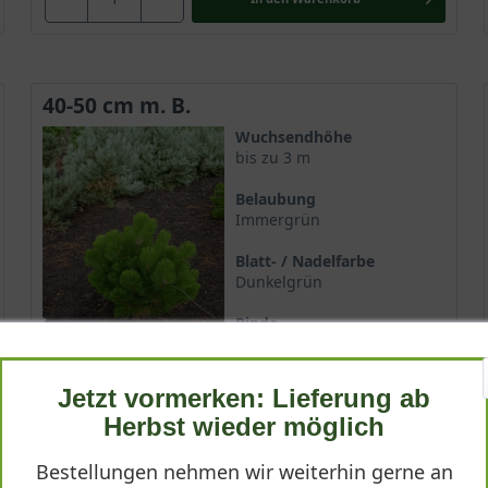
40-50 cm m. B.
Wuchsendhöhe
bis zu 3 m
Belaubung
Immergrün
Blatt- / Nadelfarbe
Dunkelgrün
Rinde
Braun
Lieferbar ab KW41
Jetzt vormerken: Lieferung ab
Herbst wieder möglich
72,90 €
Bestellungen nehmen wir weiterhin gerne an