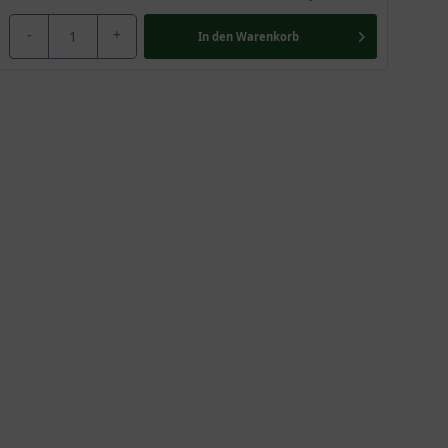
-
+
In den
Warenkorb