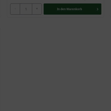
-
+
In den
Warenkorb