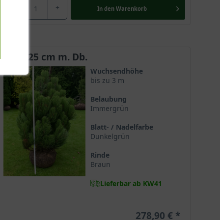
-
+
In den
Warenkorb
100-125 cm m. Db.
Wuchsendhöhe
bis zu 3 m
Belaubung
Immergrün
Blatt- / Nadelfarbe
Dunkelgrün
Rinde
Braun
Lieferbar ab KW41
278,90 €