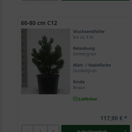
60-80 cm C12
Wuchsendhöhe
bis zu 3 m
Belaubung
Immergrün
Blatt- / Nadelfarbe
Dunkelgrün
Rinde
Braun
Lieferbar
117,90 €
-
+
In den
Warenkorb