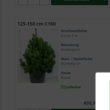
125-150 cm C160
Wuchsendhöhe
bis zu 3 m
Belaubung
Immergrün
Blatt- / Nadelfarbe
Dunkelgrün
Rinde
Braun
Lieferbar
499,90 €