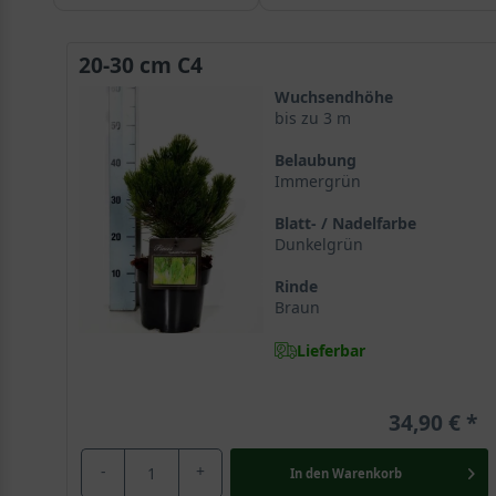
20-30 cm C4
Wuchsendhöhe
bis zu 3 m
Belaubung
Immergrün
Blatt- / Nadelfarbe
Dunkelgrün
Rinde
Braun
Lieferbar
34,90 €
-
+
In den
Warenkorb