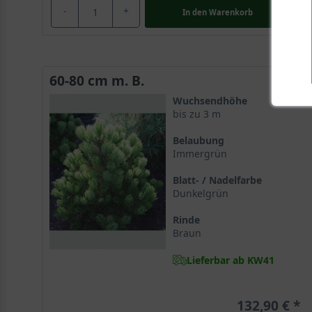
-
+
In den
Warenkorb
60-80 cm m. B.
Wuchsendhöhe
bis zu 3 m
Belaubung
Immergrün
Blatt- / Nadelfarbe
Dunkelgrün
Rinde
Braun
Lieferbar ab KW41
132,90 €