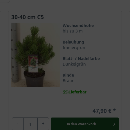
30-40 cm C5
Wuchsendhöhe
bis zu 3 m
Belaubung
Immergrün
Blatt- / Nadelfarbe
Dunkelgrün
Rinde
Braun
Lieferbar
47,90 €
-
+
In den
Warenkorb