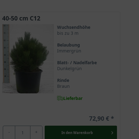
40-50 cm C12
Wuchsendhöhe
bis zu 3 m
Belaubung
Immergrün
Blatt- / Nadelfarbe
Dunkelgrün
Rinde
Braun
Lieferbar
72,90 €
-
+
In den
Warenkorb