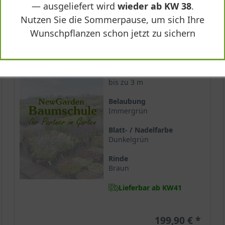
— ausgeliefert wird
wieder ab KW 38
.
-
+
In den
Warenkorb
Nutzen Sie die Sommerpause, um sich Ihre
Wunschpflanzen schon jetzt zu sichern
80-100 cm m. B.
Wuchsendhöhe
bis zu 3 m
Belaubung
Immergrün
Blatt- / Nadelfarbe
Dunkelgrün
Rinde
Braun
Lieferbar ab KW41
199,90 €