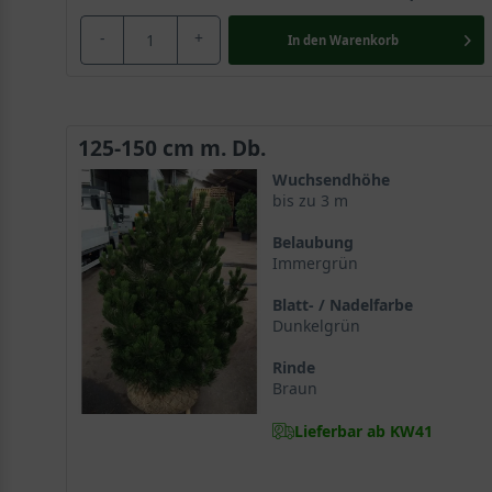
-
+
In den
Warenkorb
125-150 cm m. Db.
Wuchsendhöhe
bis zu 3 m
Belaubung
Immergrün
Blatt- / Nadelfarbe
Dunkelgrün
Rinde
Braun
Lieferbar ab KW41