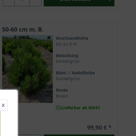
50-60 cm m. B.
Wuchsendhöhe
bis zu 3 m
Belaubung
Immergrün
Blatt- / Nadelfarbe
Dunkelgrün
Rinde
Braun
X
Lieferbar ab KW41
99,90 €