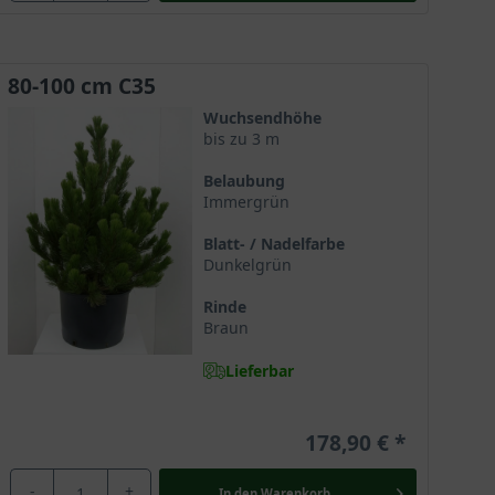
80-100 cm C35
Wuchsendhöhe
bis zu 3 m
Belaubung
Immergrün
Blatt- / Nadelfarbe
Dunkelgrün
Rinde
Braun
Lieferbar
178,90 €
-
+
In den
Warenkorb