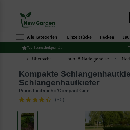
Alle Kategorien
Einzelstücke
Hecken
Lau
Top Baumschulqualität
Übersicht
Laub- & Nadelgehölze
Nad
Kompakte Schlangenhautkiefer / Zwerg-
Schlangenhautkiefer
Pinus heldreichii 'Compact Gem'
(
30
)