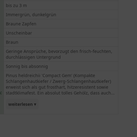
bis zu 3 m
Immergrün, dunkelgrün
Braune Zapfen
Unscheinbar
Braun
Geringe Ansprüche, bevorzugt den frisch-feuchten,
durchlässigen Untergrund
Sonnig bis absonnig
Pinus heldreichii 'Compact Gem' (Kompakte
Schlangenhautkiefer / Zwerg-Schlangenhautkiefer)
erweist sich als gut frosthart, hitzeresistent sowie
:
stadtklimafest. Ein absolut tolles Gehölz, dass auch...
weiterlesen ▾
in kleine Gärten begeistern kann. Rarität!