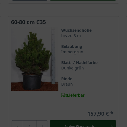
60-80 cm C35
Wuchsendhöhe
bis zu 3 m
Belaubung
Immergrün
Blatt- / Nadelfarbe
Dunkelgrün
Rinde
Braun
Lieferbar
157,90 €
-
+
In den
Warenkorb