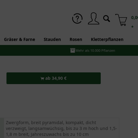
0,0
*
Gräser & Farne
Stauden
Rosen
Kletterpflanzen
Mehr als 10.000 Pflanzen
ab 34,90 €
Zwergform, breit pyramidal, kompakt, dicht
verzweigt, langsamwüchsig, bis zu 3 m hoch und 1,5-
1,8 m breit, Jahreszuwachs bis zu 10 cm