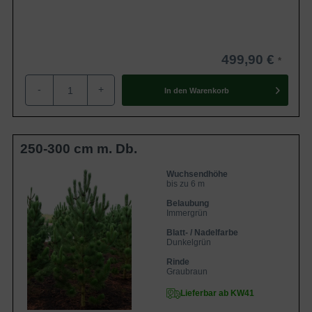
499,90 €
-
+
In den
Warenkorb
250-300 cm m. Db.
Wuchsendhöhe
bis zu 6 m
Belaubung
Immergrün
Blatt- / Nadelfarbe
Dunkelgrün
Rinde
Graubraun
Lieferbar ab KW41