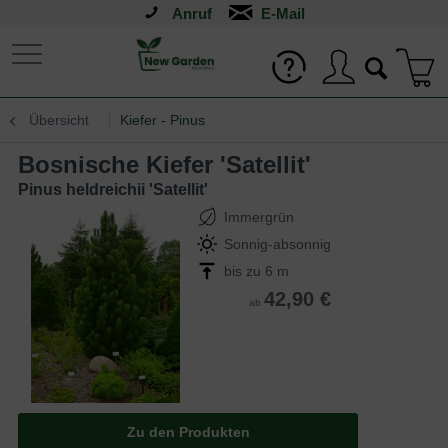
Anruf
Übersicht
Kiefer - Pinus
bosnische Kiefer 'Satellit'
Pinus heldreichii 'Satellit'
Immergrün
Sonnig-absonnig
bis zu 6 m
42,90 €
ab
Zu den Produkten