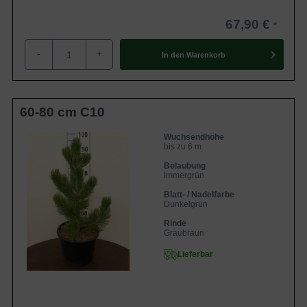
67,90 €
-
+
In den
Warenkorb
60-80 cm C10
Wuchsendhöhe
bis zu 6 m
Belaubung
Immergrün
Blatt- / Nadelfarbe
Dunkelgrün
Rinde
Graubraun
Lieferbar