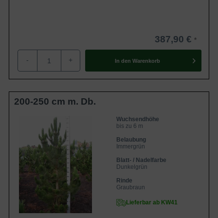
387,90 €
-
+
In den
Warenkorb
200-250 cm m. Db.
Wuchsendhöhe
bis zu 6 m
Belaubung
Immergrün
Blatt- / Nadelfarbe
Dunkelgrün
Rinde
Graubraun
Lieferbar ab KW41