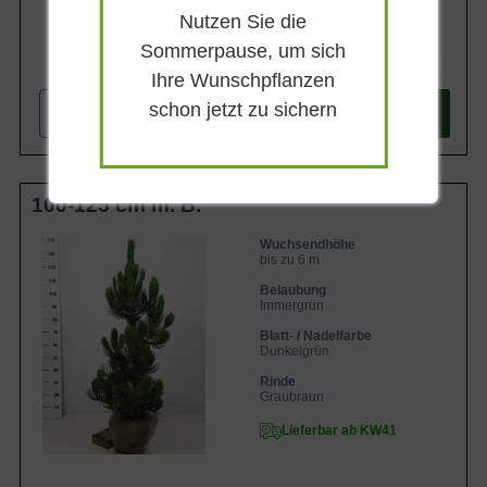
Nutzen Sie die
Sommerpause, um sich
134,90 €
Ihre Wunschpflanzen
schon jetzt zu sichern
-
+
In den
Warenkorb
100-125 cm m. B.
Wuchsendhöhe
bis zu 6 m
Belaubung
Immergrün
Blatt- / Nadelfarbe
Dunkelgrün
Rinde
Graubraun
Lieferbar ab KW41