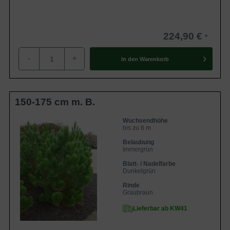
224,90 €
-
+
In den
Warenkorb
150-175 cm m. B.
Wuchsendhöhe
bis zu 6 m
Belaubung
Immergrün
Blatt- / Nadelfarbe
Dunkelgrün
Rinde
Graubraun
Lieferbar ab KW41