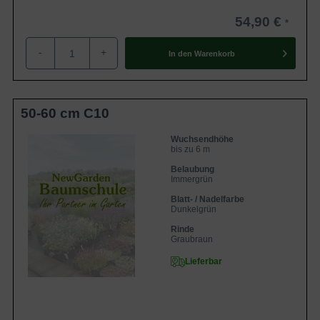
54,90 €
-
+
In den
Warenkorb
50-60 cm C10
Wuchsendhöhe
bis zu 6 m
Belaubung
Immergrün
Blatt- / Nadelfarbe
Dunkelgrün
Rinde
Graubraun
Lieferbar