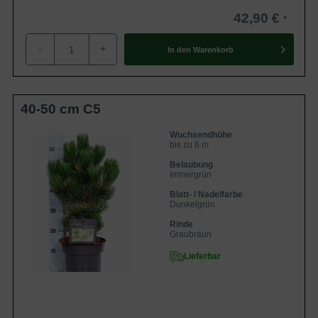
enttäuschen. Eine eher selten zu findende
Form in unseren heimischen Anlagen,
42,90 €
was auf keinen nachvollziehbaren Grund
basierd.
-
+
In den
Warenkorb
40-50 cm C5
Wuchsendhöhe
bis zu 6 m
Belaubung
Immergrün
Blatt- / Nadelfarbe
Dunkelgrün
Rinde
Graubraun
Lieferbar