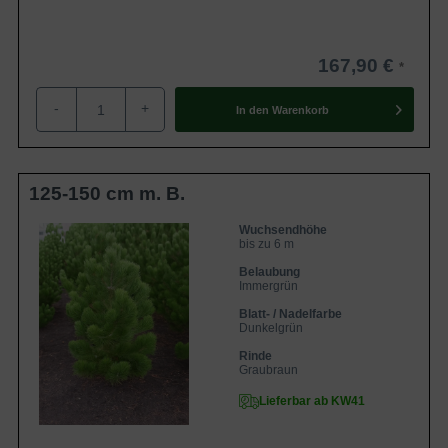
167,90 €
-
+
In den
Warenkorb
125-150 cm m. B.
Wuchsendhöhe
bis zu 6 m
Belaubung
Immergrün
Blatt- / Nadelfarbe
Dunkelgrün
Rinde
Graubraun
Lieferbar ab KW41