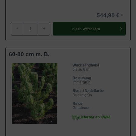
544,90 €
-
+
In den
Warenkorb
60-80 cm m. B.
Wuchsendhöhe
bis zu 6 m
Belaubung
Immergrün
Blatt- / Nadelfarbe
Dunkelgrün
Rinde
Graubraun
Lieferbar ab KW41