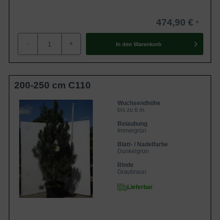
474,90 €
-
+
In den
Warenkorb
200-250 cm C110
Wuchsendhöhe
bis zu 6 m
Belaubung
Immergrün
Blatt- / Nadelfarbe
Dunkelgrün
Rinde
Graubraun
Lieferbar