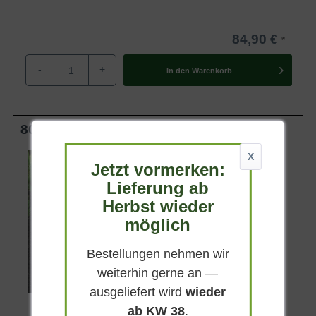
84,90 €
-
+
In den
Warenkorb
80-100 cm m. B.
Wuchsendhöhe
X
Jetzt vormerken:
bis zu 6 m
Lieferung ab
Belaubung
Immergrün
Herbst wieder
Blatt- / Nadelfarbe
möglich
Dunkelgrün
Rinde
Bestellungen nehmen wir
Graubraun
weiterhin gerne an —
Lieferbar ab KW41
ausgeliefert wird
wieder
ab KW 38
.