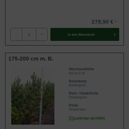
278,90 €
-
+
In den
Warenkorb
175-200 cm m. B.
Wuchsendhöhe
bis zu 6 m
Belaubung
Immergrün
Blatt- / Nadelfarbe
Dunkelgrün
Rinde
Graubraun
Lieferbar ab KW41