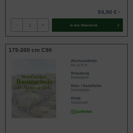
94,90 €
-
+
In den
Warenkorb
175-200 cm C90
Wuchsendhöhe
bis zu 6 m
Belaubung
Immergrün
Blatt- / Nadelfarbe
Dunkelgrün
Rinde
Graubraun
Lieferbar