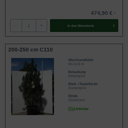
474,90 €
-
+
In den
Warenkorb
200-250 cm C110
Wuchsendhöhe
bis zu 6 m
Belaubung
Immergrün
Blatt- / Nadelfarbe
Dunkelgrün
Rinde
Graubraun
Lieferbar