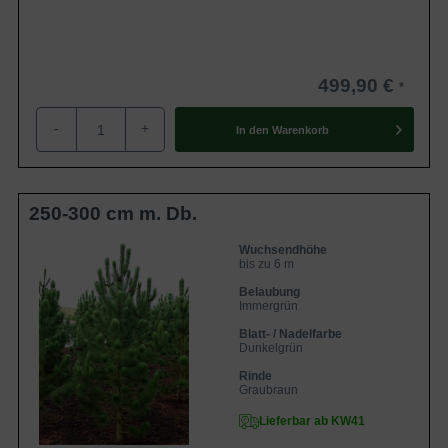
499,90 €
-
+
In den
Warenkorb
250-300 cm m. Db.
Wuchsendhöhe
bis zu 6 m
Belaubung
Immergrün
Blatt- / Nadelfarbe
Dunkelgrün
Rinde
Graubraun
Lieferbar ab KW41