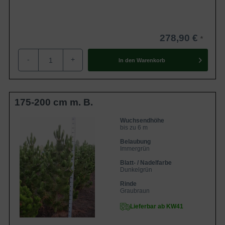
278,90 €
-
+
In den
Warenkorb
175-200 cm m. B.
Wuchsendhöhe
bis zu 6 m
Belaubung
Immergrün
Blatt- / Nadelfarbe
Dunkelgrün
Rinde
Graubraun
Lieferbar ab KW41