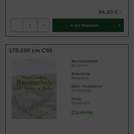
94,90 €
-
+
In den
Warenkorb
175-200 cm C90
Wuchsendhöhe
bis zu 6 m
Belaubung
Immergrün
Blatt- / Nadelfarbe
Dunkelgrün
Rinde
Graubraun
Lieferbar