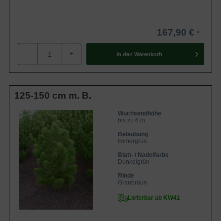
167,90 €
-
+
In den
Warenkorb
125-150 cm m. B.
Wuchsendhöhe
bis zu 6 m
Belaubung
Immergrün
Blatt- / Nadelfarbe
Dunkelgrün
Rinde
Graubraun
Lieferbar ab KW41