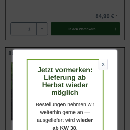
84,90 €
-
+
In den
Warenkorb
80-100 cm m. B.
Wuchsendhöhe
X
Jetzt vormerken:
bis zu 6 m
Lieferung ab
Belaubung
Immergrün
Herbst wieder
Blatt- / Nadelfarbe
möglich
Dunkelgrün
Rinde
Bestellungen nehmen wir
Graubraun
weiterhin gerne an —
Lieferbar ab KW41
ausgeliefert wird
wieder
ab KW 38
.