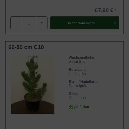
67,90 €
-
+
In den
Warenkorb
60-80 cm C10
Wuchsendhöhe
bis zu 6 m
Belaubung
Immergrün
Blatt- / Nadelfarbe
Dunkelgrün
Rinde
Graubraun
Lieferbar