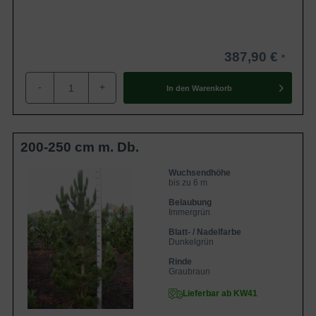
387,90 €
-
+
In den
Warenkorb
200-250 cm m. Db.
Wuchsendhöhe
bis zu 6 m
Belaubung
Immergrün
Blatt- / Nadelfarbe
Dunkelgrün
Rinde
Graubraun
Lieferbar ab KW41