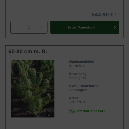
544,90 €
-
+
In den
Warenkorb
60-80 cm m. B.
Wuchsendhöhe
bis zu 6 m
Belaubung
Immergrün
Blatt- / Nadelfarbe
Dunkelgrün
Rinde
Graubraun
Lieferbar ab KW41