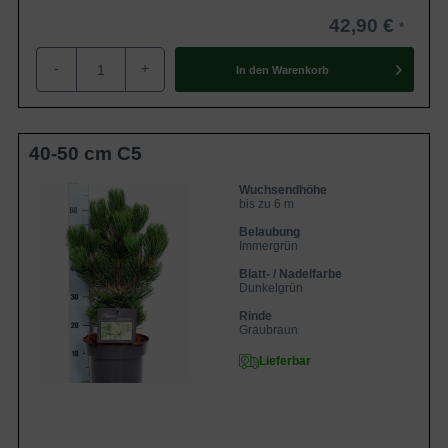
enttäuschen. Eine eher selten zu findende
Form in unseren heimischen Anlagen,
42,90 €
was auf keinen nachvollziehbaren Grund
basierd.
-
+
In den
Warenkorb
40-50 cm C5
Wuchsendhöhe
bis zu 6 m
Belaubung
Immergrün
Blatt- / Nadelfarbe
Dunkelgrün
Rinde
Graubraun
Lieferbar