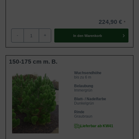
224,90 €
-
+
In den
Warenkorb
150-175 cm m. B.
Wuchsendhöhe
bis zu 6 m
Belaubung
Immergrün
Blatt- / Nadelfarbe
Dunkelgrün
Rinde
Graubraun
Lieferbar ab KW41