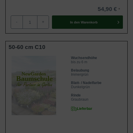
54,90 €
-
+
In den
Warenkorb
50-60 cm C10
Wuchsendhöhe
bis zu 6 m
Belaubung
Immergrün
Blatt- / Nadelfarbe
Dunkelgrün
Rinde
Graubraun
Lieferbar