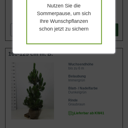
Nutzen Sie die
Sommerpause, um sich
134,90 €
Ihre Wunschpflanzen
schon jetzt zu sichern
-
+
In den
Warenkorb
100-125 cm m. B.
Wuchsendhöhe
bis zu 6 m
Belaubung
Immergrün
Blatt- / Nadelfarbe
Dunkelgrün
Rinde
Graubraun
Lieferbar ab KW41