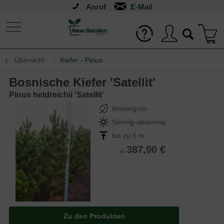
Anruf
Übersicht
Kiefer - Pinus
bosnische Kiefer 'Satellit'
Pinus heldreichii 'Satellit'
Immergrün
Sonnig-absonnig
bis zu 6 m
387,90 €
ab
Zu den Produkten