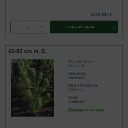
544,90 €
-
+
In den
Warenkorb
60-80 cm m. B.
Wuchsendhöhe
bis zu 6 m
Belaubung
Immergrün
Blatt- / Nadelfarbe
Dunkelgrün
Rinde
Graubraun
Lieferbar ab KW41