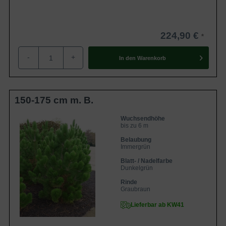
224,90 €
-
+
In den
Warenkorb
150-175 cm m. B.
Wuchsendhöhe
bis zu 6 m
Belaubung
Immergrün
Blatt- / Nadelfarbe
Dunkelgrün
Rinde
Graubraun
Lieferbar ab KW41