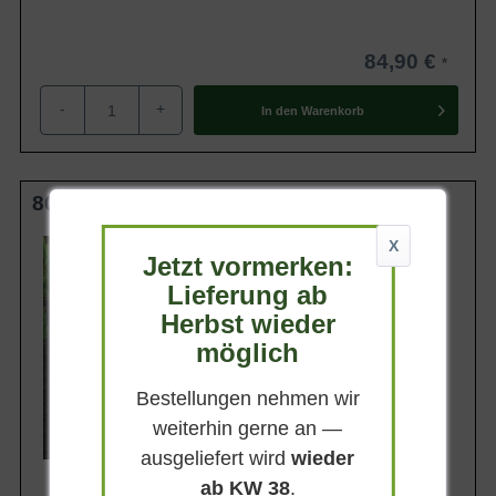
84,90 €
-
+
In den
Warenkorb
80-100 cm m. B.
Wuchsendhöhe
X
Jetzt vormerken:
bis zu 6 m
Lieferung ab
Belaubung
Immergrün
Herbst wieder
Blatt- / Nadelfarbe
möglich
Dunkelgrün
Rinde
Bestellungen nehmen wir
Graubraun
weiterhin gerne an —
Lieferbar ab KW41
ausgeliefert wird
wieder
ab KW 38
.