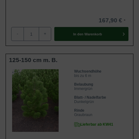
167,90 €
-
+
In den
Warenkorb
125-150 cm m. B.
Wuchsendhöhe
bis zu 6 m
Belaubung
Immergrün
Blatt- / Nadelfarbe
Dunkelgrün
Rinde
Graubraun
Lieferbar ab KW41