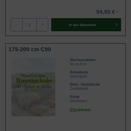
94,90 €
-
+
In den
Warenkorb
175-200 cm C90
Wuchsendhöhe
bis zu 6 m
Belaubung
Immergrün
Blatt- / Nadelfarbe
Dunkelgrün
Rinde
Graubraun
Lieferbar