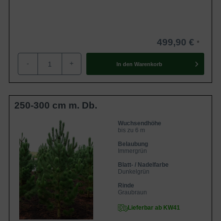
499,90 €
-
+
In den
Warenkorb
250-300 cm m. Db.
Wuchsendhöhe
bis zu 6 m
Belaubung
Immergrün
Blatt- / Nadelfarbe
Dunkelgrün
Rinde
Graubraun
Lieferbar ab KW41