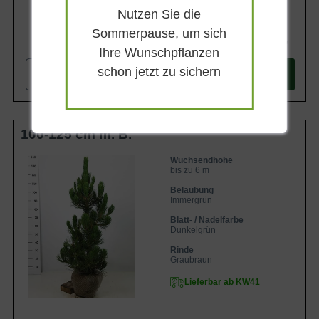
Nutzen Sie die
Sommerpause, um sich
134,90 €
Ihre Wunschpflanzen
schon jetzt zu sichern
-
+
In den
Warenkorb
100-125 cm m. B.
Wuchsendhöhe
bis zu 6 m
Belaubung
Immergrün
Blatt- / Nadelfarbe
Dunkelgrün
Rinde
Graubraun
Lieferbar ab KW41