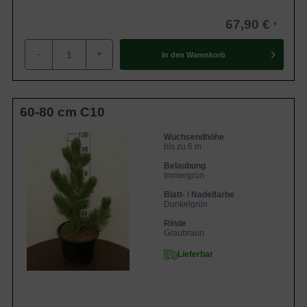
67,90 €
-
+
In den
Warenkorb
60-80 cm C10
Wuchsendhöhe
bis zu 6 m
Belaubung
Immergrün
Blatt- / Nadelfarbe
Dunkelgrün
Rinde
Graubraun
Lieferbar