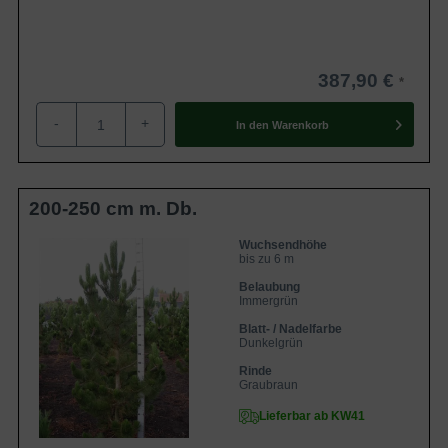
387,90 €
-
+
In den
Warenkorb
200-250 cm m. Db.
Wuchsendhöhe
bis zu 6 m
Belaubung
Immergrün
Blatt- / Nadelfarbe
Dunkelgrün
Rinde
Graubraun
Lieferbar ab KW41