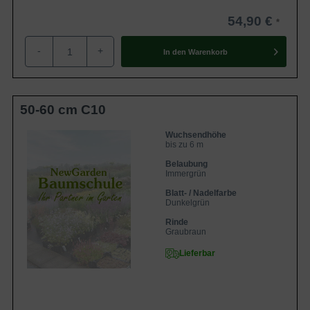
54,90 €
-
+
In den
Warenkorb
50-60 cm C10
Wuchsendhöhe
bis zu 6 m
Belaubung
Immergrün
Blatt- / Nadelfarbe
Dunkelgrün
Rinde
Graubraun
Lieferbar