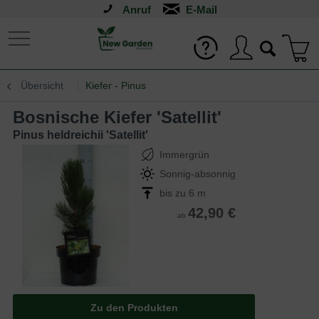
Anruf
Übersicht
Kiefer - Pinus
bosnische Kiefer 'Satellit'
Pinus heldreichii 'Satellit'
Immergrün
Sonnig-absonnig
bis zu 6 m
42,90 €
ab
Zu den Produkten