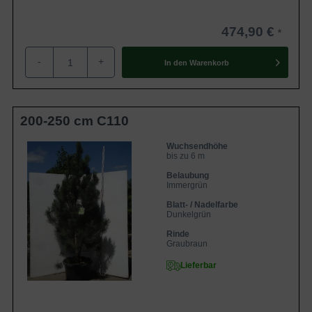
474,90 €
-
+
In den
Warenkorb
200-250 cm C110
Wuchsendhöhe
bis zu 6 m
Belaubung
Immergrün
Blatt- / Nadelfarbe
Dunkelgrün
Rinde
Graubraun
Lieferbar