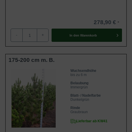
278,90 €
-
+
In den
Warenkorb
175-200 cm m. B.
Wuchsendhöhe
bis zu 6 m
Belaubung
Immergrün
Blatt- / Nadelfarbe
Dunkelgrün
Rinde
Graubraun
Lieferbar ab KW41