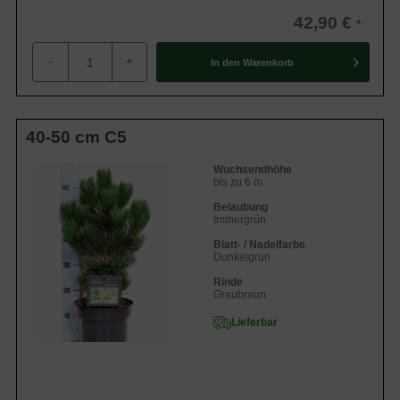
enttäuschen. Eine eher selten zu findende
Form in unseren heimischen Anlagen,
42,90 €
was auf keinen nachvollziehbaren Grund
basierd.
-
+
In den
Warenkorb
40-50 cm C5
Wuchsendhöhe
bis zu 6 m
Belaubung
Immergrün
Blatt- / Nadelfarbe
Dunkelgrün
Rinde
Graubraun
Lieferbar