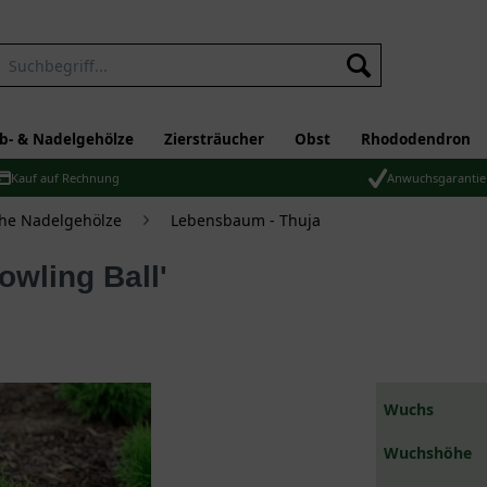
b- & Nadelgehölze
Ziersträucher
Obst
Rhododendron
Kauf auf Rechnung
Anwuchsgarantie
che Nadelgehölze
Lebensbaum - Thuja
owling Ball'
Wuchs
Wuchshöhe