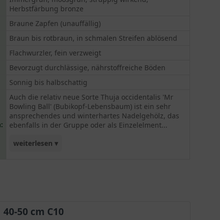
Herbstfärbung bronze
Braune Zapfen (unauffällig)
Braun bis rotbraun, in schmalen Streifen ablösend
Flachwurzler, fein verzweigt
Bevorzugt durchlässige, nährstoffreiche Böden
Sonnig bis halbschattig
Auch die relativ neue Sorte Thuja occidentalis 'Mr
Bowling Ball' (Bubikopf-Lebensbaum) ist ein sehr
ansprechendes und winterhartes Nadelgehölz, das
:
ebenfalls in der Gruppe oder als Einzelelment...
weiterlesen ▾
perfekt in kleine Gärten, Steingärten oder
Grabanlagen eingearbeitet werden kann.
40-50 cm C10