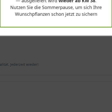
— ausgeliefert wird
wieder ab KW 38
.
Nutzen Sie die Sommerpause, um sich Ihre
Wunschpflanzen schon jetzt zu sichern
Thuja occidentalis 'Mr Bowling Ball'"
lität. Jederzeit wieder!