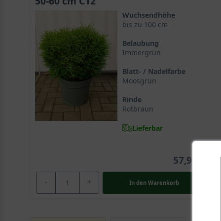
50-60 cm C12
Wuchsendhöhe
bis zu 100 cm
Belaubung
Immergrün
Blatt- / Nadelfarbe
Moosgrün
Rinde
Rotbraun
Lieferbar
57,90 €
-
+
In den
Warenkorb