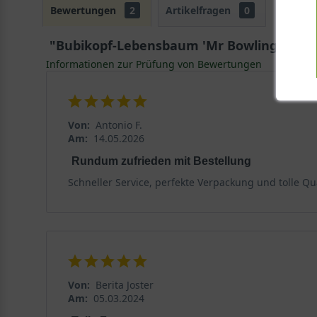
Bewertungen
2
Artikelfragen
0
"Bubikopf-Lebensbaum 'Mr Bowling Ball' - 
Informationen zur Prüfung von Bewertungen
Von:
Antonio F.
Am:
14.05.2026
Rundum zufrieden mit Bestellung
Schneller Service, perfekte Verpackung und tolle Qua
Von:
Berita Joster
Am:
05.03.2024