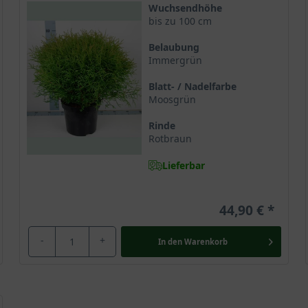
Wuchsendhöhe
bis zu 100 cm
Belaubung
Immergrün
Blatt- / Nadelfarbe
Moosgrün
Rinde
Rotbraun
Lieferbar
44,90 €
-
+
In den
Warenkorb