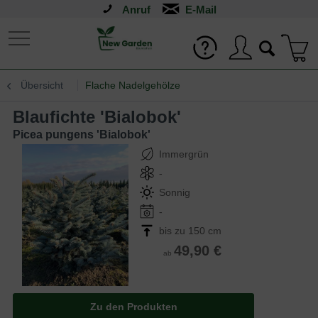
Anruf
Übersicht
Flache Nadelgehölze
Blaufichte 'Bialobok'
Picea pungens 'Bialobok'
Immergrün
-
Sonnig
-
bis zu 150 cm
49,90 €
ab
Zu den Produkten