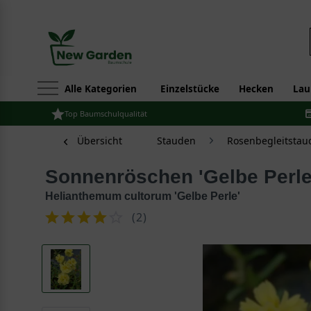
Alle Kategorien
Einzelstücke
Hecken
Lau
Top Baumschulqualität
Übersicht
Stauden
Rosenbegleitstau
Sonnenröschen 'Gelbe Perle
Helianthemum cultorum 'Gelbe Perle'
(
2
)