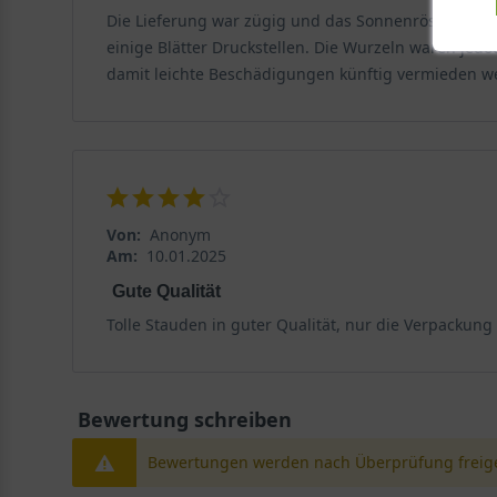
Die Lieferung war zügig und das Sonnenröschen Hel
Mittelmeerraum prägt seine Vorliebe für vollsonnige, d
einige Blätter Druckstellen. Die Wurzeln waren jedo
nährstoffreich sein sollten. Mit einer Pflanzdichte vo
damit leichte Beschädigungen künftig vermieden w
Standort und Boden
Für ein gesundes Wachstum und eine üppige Blüte benö
und sollten bei der Pflanzung berücksichtigt werden.
Die optimalen Bedingungen für Helianthemum cultorum
Von:
Anonym
Am:
10.01.2025
Die Staude verlangt einen sonnigen Standort in Fels-S
Gute Qualität
aufweisen, um Staunässe zu vermeiden. Ein neutraler p
Pflanze ihre volle Farbkraft und kompakte Wuchsform. 
Tolle Stauden in guter Qualität, nur die Verpackung 
nass sein – Trockenperioden werden gut vertragen.
Blüte und Blattwerk des Sonnenröschens 'Gelbe 
Bewertung schreiben
Diese Sorte überzeugt durch eine lange Blütezeit und
Bewertungen werden nach Überprüfung freige