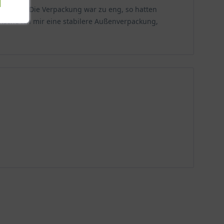
kpunkt: Die Verpackung war zu eng, so hatten
 bis leicht alkalischen Böden, die nicht zu
wünsche ich mir eine stabilere Außenverpackung,
ppich.
ie Ansprüche an Boden und Licht sind klar definiert
cken bis frisch sein und eine gute Durchlässigkeit
s verbessert werden. In voller Sonne entfaltet die
hs. Die Bodenfeuchte sollte gleichmäßig, aber nicht
 Gestaltungselement im Garten.