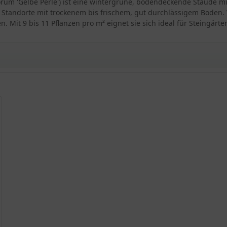
orum 'Gelbe Perle') ist eine wintergrüne, bodendeckende Staude 
 Standorte mit trockenem bis frischem, gut durchlässigem Boden. V
. Mit 9 bis 11 Pflanzen pro m² eignet sie sich ideal für Steingärt
rum 'Gelbe Perle'
e'
ker