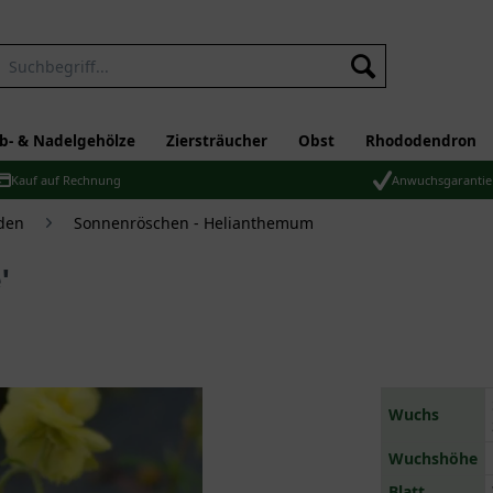
b- & Nadelgehölze
Ziersträucher
Obst
Rhododendron
Kauf auf Rechnung
Anwuchsgarantie
den
Sonnenröschen - Helianthemum
'
Wuchs
Wuchshöhe
Blatt