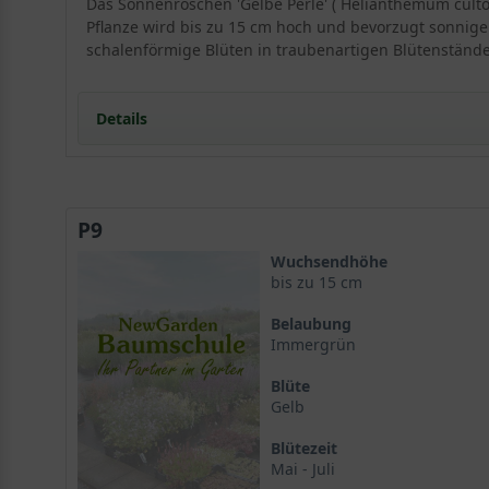
Das Sonnenröschen 'Gelbe Perle' ( Helianthemum cult
Pflanze wird bis zu 15 cm hoch und bevorzugt sonnige
schalenförmige Blüten in traubenartigen Blütenständen
Details
Portrait des Sonnenröschens 'Gelbe Perle'
Wuchs und Herkunft
P9
Standort und Boden
Die optimalen Bedingungen für Helianthemum culto
Wuchsendhöhe
Blüte und Blattwerk des Sonnenröschens 'Gelbe Perl
bis zu 15 cm
Leuchtende Blüten und wintergrüne Blätter
Belaubung
Verwendung im Garten
Immergrün
Stein- und Kiesgärten
Blüte
Beete und Kübel
Gelb
Helianthemum cultorum 'Gelbe Perle' als Bodendec
Pflanzpartner für das Sonnenröschen 'Gelbe Perle'
Blütezeit
Harmonische Nachbarn
Mai - Juli