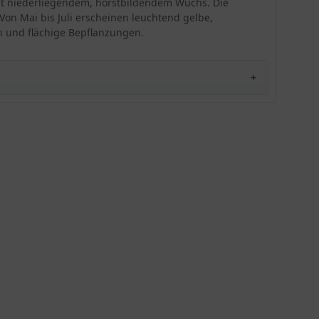
mit niederliegendem, horstbildendem Wuchs. Die
on Mai bis Juli erscheinen leuchtend gelbe,
en und flächige Bepflanzungen.