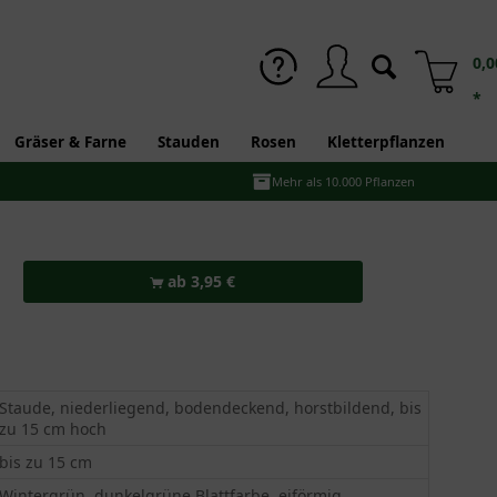
0,0
*
Gräser & Farne
Stauden
Rosen
Kletterpflanzen
Mehr als 10.000 Pflanzen
ab 3,95 €
Staude, niederliegend, bodendeckend, horstbildend, bis
zu 15 cm hoch
bis zu 15 cm
Wintergrün, dunkelgrüne Blattfarbe, eiförmig