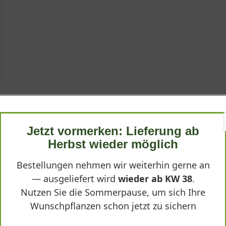
le'
e'
Jetzt vormerken: Lieferung ab
mum cultorum 'Gelbe Perle', ist eine bezaubernde Staude, die mit
mum cultorum 'Gelbe Perle'"
Herbst wieder möglich
ich aus dem Mittelmeerraum und bevorzugt daher warme, trockene
twa 15 Zentimetern eignet sie sich hervorragend für Steingärte
Bestellungen nehmen wir weiterhin gerne an
— ausgeliefert wird
wieder ab KW 38
.
Nutzen Sie die Sommerpause, um sich Ihre
Wunschpflanzen schon jetzt zu sichern
nd und bildet dichte, polsterartige Matten. Die dunkelgrünen, ei
dig
cht das Sonnenröschen zu einem attraktiven Strukturgeber im winte