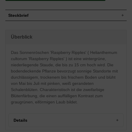
Steckbrief
Staude, niederliegend, bodendeckend,
Wuchs
horstbildend, bis zu 15 cm hoch
Überblick
Wuchshöhe
bis zu 15 cm
Blatt
Wintergün, graugrüne Blattfarbe, eiförmig
Das Sonnenröschen 'Raspberry Ripples' ( Helianthemum
Einfache, pinke mit weißem Rand
Blüte
Blütenstände, traubenartig, schalenförmig,
cultorum 'Raspberry Ripples' ) ist eine wintergrüne,
flach, ausgebreitet
niederliegende Staude, die bis zu 15 cm hoch wird. Die
Blütezeit
Mai - Juli
bodendeckende Pflanze bevorzugt sonnige Standorte mit
Wurzeln
Horstbildend
durchlässigem, trockenem bis frischem Boden und blüht
Boden
Trocken bis frisch, gut durchlässig, neutral
von Mai bis Juli mit pinken, weiß gerandeten
Standort
Sonnig
Schalenblüten. Charakteristisch ist die zweifarbige
Pflanzen
Blütenfärbung, die einen auffälligen Kontrast zum
9 bis 11
pro m²
graugrünen, eiförmigen Laub bildet.
Details