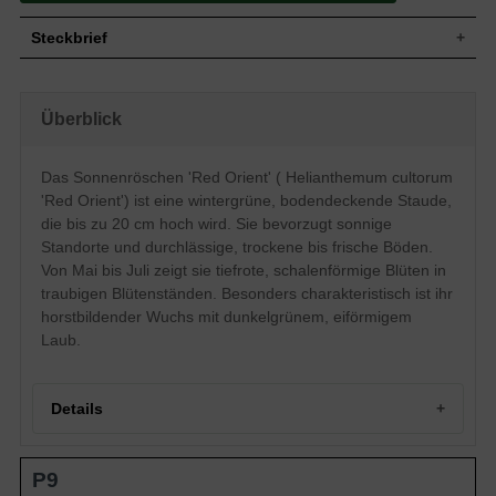
Steckbrief
Staude, niederliegend, bodendeckend,
Wuchs
horstbildend, bis zu 20 cm hoch
Überblick
Wuchshöhe
bis zu 20 cm
Blatt
Wintergrün, dunkelgrüne Blattfarbe, eiförmig
Das Sonnenröschen 'Red Orient' ( Helianthemum cultorum
Einfache, tiefrote Blütenstände, traubenartig,
Blüte
schalenförmig, flach, ausgebreitet
'Red Orient') ist eine wintergrüne, bodendeckende Staude,
Blütezeit
Mai - Juli
die bis zu 20 cm hoch wird. Sie bevorzugt sonnige
Wurzeln
Horstbildend
Standorte und durchlässige, trockene bis frische Böden.
Von Mai bis Juli zeigt sie tiefrote, schalenförmige Blüten in
Boden
Trocken bis frisch, gut durchlässig, neutral
traubigen Blütenständen. Besonders charakteristisch ist ihr
Standort
Sonnig
horstbildender Wuchs mit dunkelgrünem, eiförmigem
Pflanzen
9 bis 11
pro m²
Laub.
Details
Portrait des Sonnenröschens 'Red Orient'
P9
Herkunft und Wuchs von Helianthemum cultorum 'Red