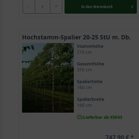
-
+
In den
Warenkorb
Hochstamm-Spalier 20-25 StU m. Db.
Stammhöhe
210 cm
Gesamthöhe
370 cm
Spalierhöhe
160 cm
Spalierbreite
160 cm
Lieferbar ab KW43
747,90 €