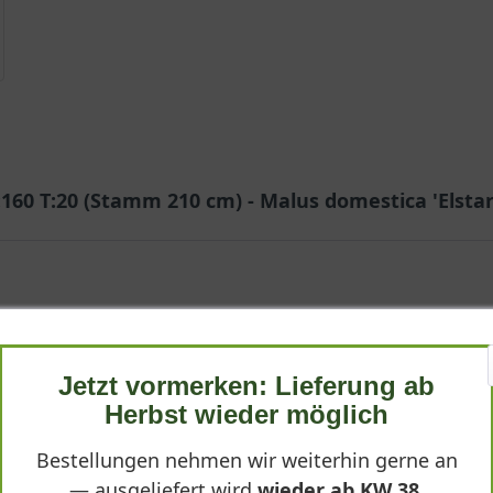
:160 T:20 (Stamm 210 cm) - Malus domestica 'Elstar
Jetzt vormerken: Lieferung ab
Herbst wieder möglich
Bestellungen nehmen wir weiterhin gerne an
— ausgeliefert wird
wieder ab KW 38
.