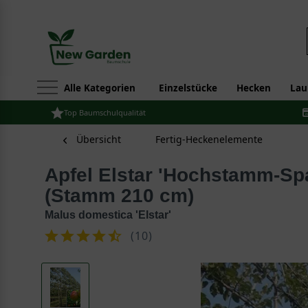
Alle Kategorien
Einzelstücke
Hecken
Lau
Top Baumschulqualität
Übersicht
Fertig-Heckenelemente
Apfel Elstar 'Hochstamm-Spalier' H:160 B:160 T:20
(Stamm 210 cm)
Malus domestica 'Elstar'
(
10
)