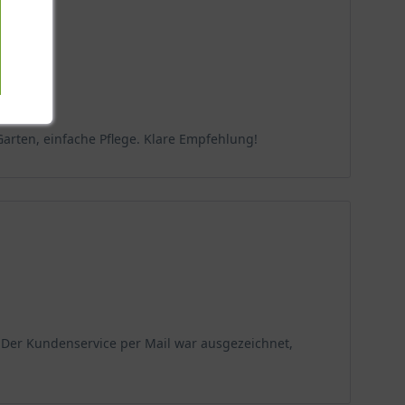
Garten, einfache Pflege. Klare Empfehlung!
. Der Kundenservice per Mail war ausgezeichnet,