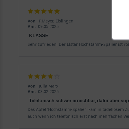
Von:
F.Meyer, Eislingen
Am:
09.05.2025
KLASSE
Sehr zufrieden! Der Elstar Hochstamm-Spalier ist ro
Von:
Julia Marx
Am:
03.02.2025
Telefonisch schwer erreichbar, dafür aber sup
Das Apfel 'Hochstamm-Spalier' kam in tadellosem Zu
auch wenn ich telefonisch erst nach mehrfachen Ve