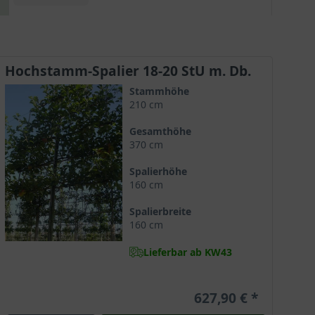
aufgrund der attraktiven Blüten ein tolles
Zierelement als auch zur Fruchtreife ein
ansprechender und reichfruchtender Obstbaum!
Zu den Befruchtern dieses Baumes gehören die
Hochstamm-Spalier 18-20 StU m. Db.
Sorten 'James Grieve', 'Laxtons Superb' und
Stammhöhe
'Pinova'.
210 cm
Gesamthöhe
370 cm
Spalierhöhe
160 cm
Spalierbreite
160 cm
Lieferbar ab KW43
627,90 €