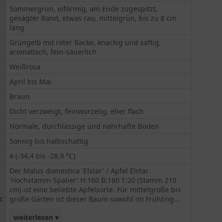
Sommergrün, eiförmig, am Ende zugespitzt,
gesägter Rand, etwas rau, mittelgrün, bis zu 8 cm
lang
Grüngelb mit roter Backe, knackig und saftig,
aromatisch, fein-säuerlich
Weißrosa
April bis Mai
Braun
Dicht verzweigt, feinwurzelig, eher flach
Normale, durchlässige und nahrhafte Böden
Sonnig bis halbschattig
4 (-34,4 bis -28,9 °C)
Der Malus domestica 'Elstar' / Apfel Elstar
'Hochstamm-Spalier' H:160 B:160 T:20 (Stamm 210
cm) ist eine beliebte Apfelsorte. Für mittelgroße bis
:
große Gärten ist dieser Baum sowohl im Frühling...
weiterlesen ▾