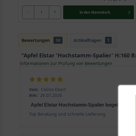
-
+
In den
Warenkorb
Bewertungen
10
Artikelfragen
1
"Apfel Elstar 'Hochstamm-Spalier' H:160 B
Informationen zur Prüfung von Bewertungen
Von:
Celine Ebert
Am:
26.07.2026
Apfel Elstar Hochstamm-Spalier begeistert
Top Beratung und schnelle Lieferung.