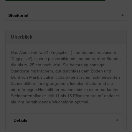
Steckbrief
Staude, polsterbildend, horstbildend, bis zu
Wuchs
25 cm hoch
Überblick
Wuchshöhe
bis zu 25 cm
Blatt
Sommergrün, graugrüne Blattfarbe, lineal
Das Alpen-Edelweiß 'Zugspitze' ( Leontopodium alpinum
Schneeweiße Scheinblüten, Hochblätter,
Blüte
meist einblütig, köpfchenartig
'Zugspitze') ist eine polsterbildende, sommergrüne Staude,
Blütezeit
Mai - Juli
die bis zu 25 cm hoch wird. Sie bevorzugt sonnige
Wurzeln
Horstbildend
Standorte mit frischem, gut durchlässigem Boden und
blüht von Mai bis Juli mit charakteristischen schneeweißen
Boden
Frisch, gut durchlässig, neutral
Scheinblüten. Ihre graugrünen, linealen Blätter und die
Standort
Sonnig
sternförmigen Hochblätter machen sie zu einer markanten
Pflanzen
11 bis 15
pro m²
Steingartenpflanze. Mit 11 bis 15 Pflanzen pro m² entfaltet
sie ihre horstbildende Wuchsform optimal.
Details