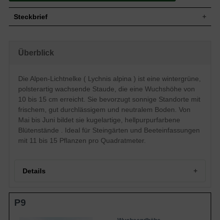
Steckbrief
Staude, rosettig, polsterartig, horstbildend,
Wuchs
10 bis 15 cm hoch
Überblick
Wuchshöhe
10 - 15 cm
Blatt
Wintergrün, grüne Blattfarbe, lanzettlich
Die Alpen-Lichtnelke ( Lychnis alpina ) ist eine wintergrüne,
Einfache, hellpurpurfarbende Blütenstände,
Blüte
kugelartig, ründlich
polsterartig wachsende Staude, die eine Wuchshöhe von
Blütezeit
Mai - Juni
10 bis 15 cm erreicht. Sie bevorzugt sonnige Standorte mit
Wurzeln
Horstbildend
frischem, gut durchlässigem und neutralem Boden. Von
Mai bis Juni bildet sie kugelartige, hellpurpurfarbene
Boden
Frisch, gut durchlässig, neutral
Blütenstände . Ideal für Steingärten und Beeteinfassungen
Standort
Sonnig
mit 11 bis 15 Pflanzen pro Quadratmeter.
Pflanzen
11 bis 15
pro m²
Details
Portrait der Alpen-Lichtnelke
P9
Alpen-Lichtnelke (Lychnis alpina) im Überblick
Wuchs und Eigenschaften
Standort und Boden