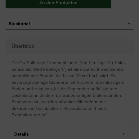
Zu den Produkten
Steckbrief
Staude, aufrecht, horstbildend, bis zu 70 cm
Wuchs
hoch
Überblick
Wuchshöhe
bis zu 70 cm
Blatt
Sommergrün, grüne Blattfarbe, lanzettlich
Die Großblättrige Flammenblume 'Red Feelings ®' ( Phlox
Rote Deckblätter, doldenartig bis
Blüte
traubenartig, röhrenförmig, ründlich
paniculata 'Red Feelings ®') ist eine aufrecht wachsende,
Blütezeit
Juli - September
horstbildende Staude, die bis zu 70 cm hoch wird. Sie
Wurzeln
Horstbildend
bevorzugt sonnige Standorte mit frischem, durchlässigem
Boden und zeigt von Juli bis September auffällige rote
Boden
Frisch, normal durchlässig, neutral
Deckblätter in dolden- bis traubenartigen Blütenständen.
Standort
Sonnig
Besonders ist ihre röhrenförmige Blütenform mit
Pflanzen
4 bis 6
pro m²
dekorativen Hochblättern. Pflanzabstand: 4 bis 6
Exemplare pro m².
Details