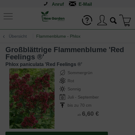
Anruf
Übersicht
Flammenblume - Phlox
Großblättrige Flammenblume 'Red
Feelings ®'
Phlox paniculata 'Red Feelings ®'
Sommergrün
Rot
Sonnig
Juli - September
bis zu 70 cm
6,60 €
ab