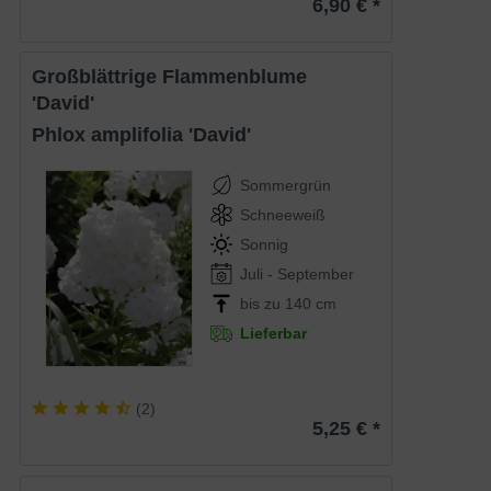
6,90 € *
Großblättrige Flammenblume
'David'
Phlox amplifolia 'David'
Sommergrün
Schneeweiß
Sonnig
Juli - September
bis zu 140 cm
Lieferbar
(
2
)
5,25 € *