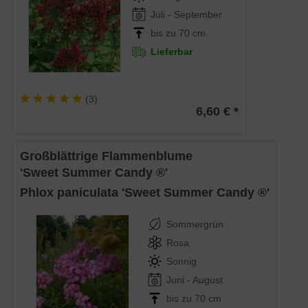
Juli - September
bis zu 70 cm
Lieferbar
(
3
)
6,60 € *
Großblättrige Flammenblume
'Sweet Summer Candy ®'
Phlox paniculata 'Sweet Summer Candy ®'
Sommergrün
Rosa
Sonnig
Juni - August
bis zu 70 cm