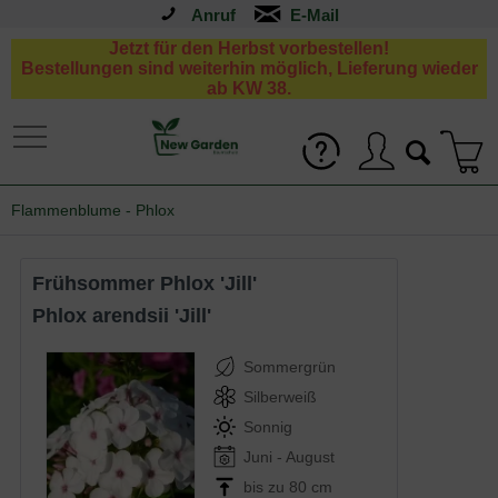
Anruf
Jetzt für den Herbst vorbestellen!
Bestellungen sind weiterhin möglich, Lieferung wieder
ab KW 38.
Flammenblume - Phlox
Frühsommer Phlox 'Jill'
Phlox arendsii 'Jill'
Sommergrün
Silberweiß
Sonnig
Juni - August
bis zu 80 cm