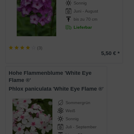
Sonnig
Juni - August
bis zu 70 cm
Lieferbar
(
3
)
5,50 € *
Hohe Flammenblume 'White Eye
Flame ®'
Phlox paniculata 'White Eye Flame ®'
Sommergrün
Weiß
Sonnig
Juli - September