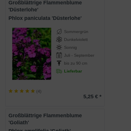
Großblättrige Flammenblume
'Düsterlohe'
Phlox paniculata 'Düsterlohe'
Sommergrün
Dunkelviolett
Sonnig
Juli - September
bis zu 90 cm
Lieferbar
(
4
)
5,25 € *
Großblättrige Flammenblume
'Goliath'