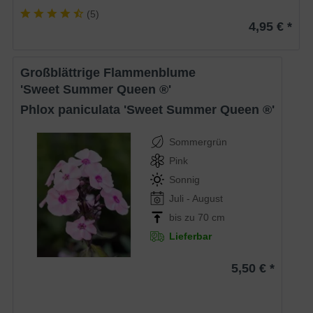
(
5
)
4,95 € *
Großblättrige Flammenblume
'Sweet Summer Queen ®'
Phlox paniculata 'Sweet Summer Queen ®'
Sommergrün
Pink
Sonnig
Juli - August
bis zu 70 cm
Lieferbar
5,50 € *