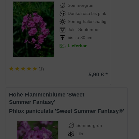
Sommergrün
Dunkelrosa bis pink
Sonnig-halbschattig
Juli - September
bis zu 80 cm
Lieferbar
(
1
)
5,90 € *
Hohe Flammenblume 'Sweet
Summer Fantasy'
Phlox paniculata 'Sweet Summer Fantasy®'
Sommergrün
Lila