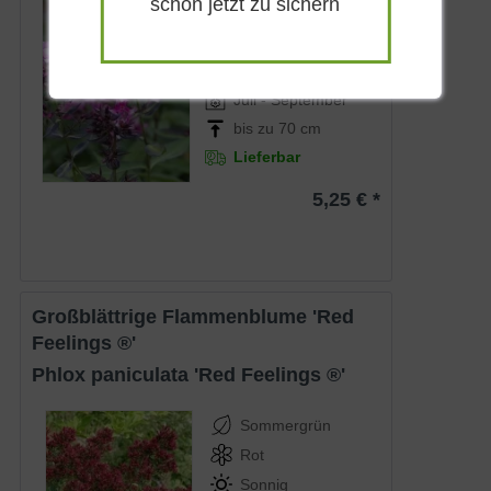
Sommergrün
schon jetzt zu sichern
Pink, weiß
durchsetzt
Sonnig
Juli - September
bis zu 70 cm
Lieferbar
5,25 € *
Großblättrige Flammenblume 'Red
Feelings ®'
Phlox paniculata 'Red Feelings ®'
Sommergrün
Rot
Sonnig