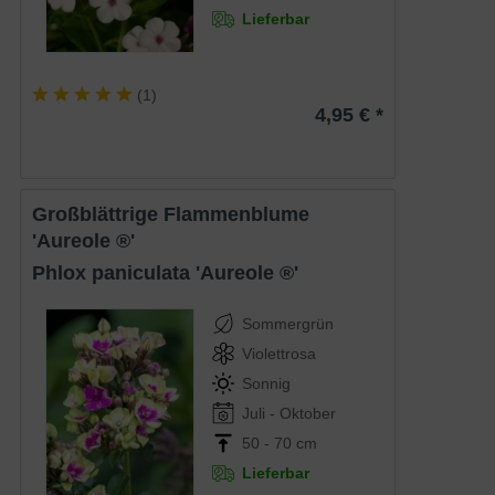
Lieferbar
(
1
)
4,95 € *
Großblättrige Flammenblume
'Aureole ®'
Phlox paniculata 'Aureole ®'
Sommergrün
Violettrosa
Sonnig
Juli - Oktober
50 - 70 cm
Lieferbar