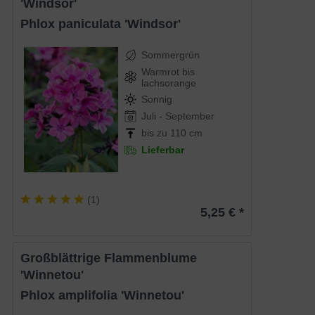
'Windsor'
Phlox paniculata 'Windsor'
Sommergrün
Warmrot bis
lachsorange
Sonnig
Juli - September
bis zu 110 cm
Lieferbar
(
1
)
5,25 € *
Großblättrige Flammenblume
'Winnetou'
Phlox amplifolia 'Winnetou'