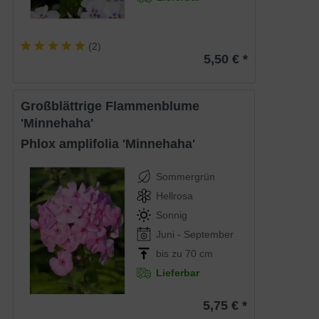
(
2
)
5,50 € *
Großblättrige Flammenblume
'Minnehaha'
Phlox amplifolia 'Minnehaha'
Sommergrün
Hellrosa
Sonnig
Juni - September
bis zu 70 cm
Lieferbar
5,75 € *