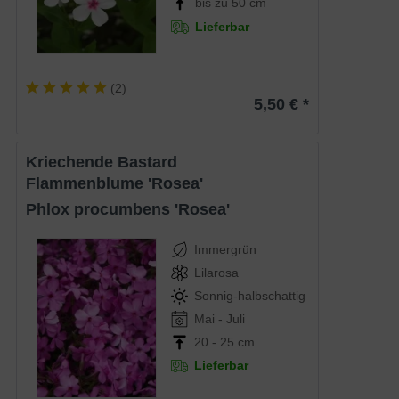
bis zu 50 cm
Lieferbar
(
2
)
5,50 € *
Kriechende Bastard
Flammenblume 'Rosea'
Phlox procumbens 'Rosea'
Immergrün
Lilarosa
Sonnig-halbschattig
Mai - Juli
20 - 25 cm
Lieferbar