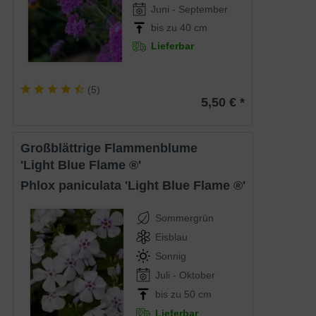
Juni - September
bis zu 40 cm
Lieferbar
(
5
)
5,50 € *
Großblättrige Flammenblume
'Light Blue Flame ®'
Phlox paniculata 'Light Blue Flame ®'
Sommergrün
Eisblau
Sonnig
Juli - Oktober
bis zu 50 cm
Lieferbar