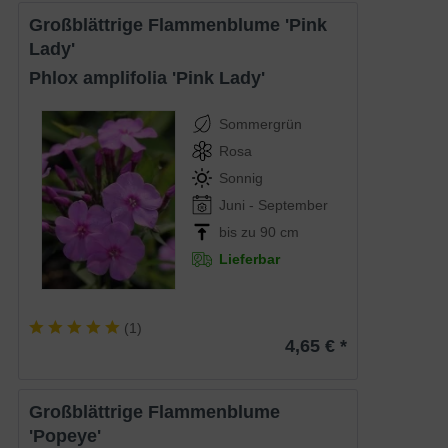
Großblättrige Flammenblume 'Pink
Lady'
Phlox amplifolia 'Pink Lady'
Sommergrün
Rosa
Sonnig
Juni - September
bis zu 90 cm
Lieferbar
(
1
)
4,65 € *
Großblättrige Flammenblume
'Popeye'