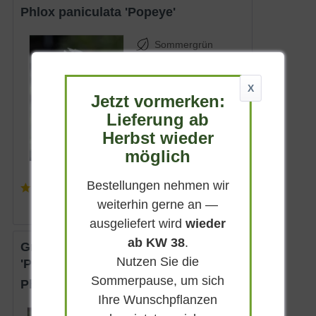
Phlox paniculata 'Popeye'
Sommergrün
Cremweiß
Sonnig
X
Jetzt vormerken:
Juni - August
Lieferung ab
bis zu 80 cm
Herbst wieder
Lieferbar
möglich
Bestellungen nehmen wir
(
4
)
4,95 € *
weiterhin gerne an —
ausgeliefert wird
wieder
ab KW 38
.
Großblättrige Flammenblume
Nutzen Sie die
'Propeller'
Sommerpause, um sich
Phlox paniculata 'Propeller'
Ihre Wunschpflanzen