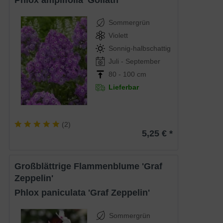
Phlox amplifolia 'Goliath'
Sommergrün
Violett
Sonnig-halbschattig
Juli - September
80 - 100 cm
Lieferbar
(
2
)
5,25 € *
Großblättrige Flammenblume 'Graf
Zeppelin'
Phlox paniculata 'Graf Zeppelin'
Sommergrün