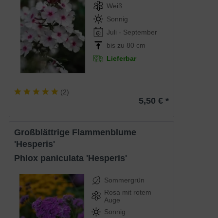
Weiß
Sonnig
Juli - September
bis zu 80 cm
Lieferbar
(
2
)
5,50 € *
Großblättrige Flammenblume
'Hesperis'
Phlox paniculata 'Hesperis'
Sommergrün
Rosa mit rotem
Auge
Sonnig