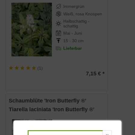
Immergrün
Weiß, rosa Knospen
Halbschattig -
schattig
Mai - Juni
15 - 30 cm
Lieferbar
(
1
)
7,15 € *
Schaumblüte 'Iron Butterfly ®'
Tiarella laciniata 'Iron Butterfly ®'
Immergrün
Weißrosa