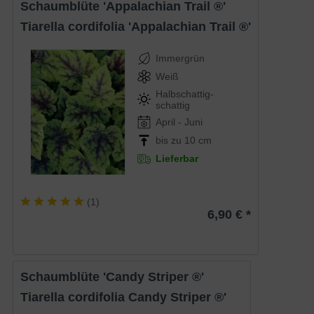
Schaumblüte 'Appalachian Trail ®'
Tiarella cordifolia 'Appalachian Trail ®'
Immergrün
Weiß
Halbschattig-
schattig
April - Juni
bis zu 10 cm
Lieferbar
(
1
)
6,90 € *
Schaumblüte 'Candy Striper ®'
Tiarella cordifolia Candy Striper ®'