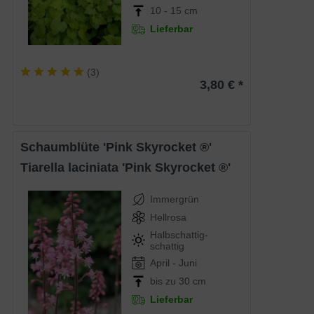
10 - 15 cm
Lieferbar
(
3
)
3,80 € *
Schaumblüte 'Pink Skyrocket ®'
Tiarella laciniata 'Pink Skyrocket ®'
Immergrün
Hellrosa
Halbschattig-
schattig
April - Juni
bis zu 30 cm
Lieferbar