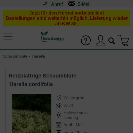
Anruf
Jetzt für den Herbst vorbestellen!
Bestellungen sind weiterhin möglich, Lieferung wieder
ab KW 38.
Schaumblüte - Tiarella
Herzblättrige Schaumblüte
Tiarella cordifolia
Wintergrün
Weiß
Halbschattig-
schattig
April - Mai
bis zu 25 cm