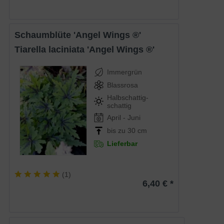
Schaumblüte 'Angel Wings ®'
Tiarella laciniata 'Angel Wings ®'
Immergrün
Blassrosa
Halbschattig-
schattig
April - Juni
bis zu 30 cm
Lieferbar
(
1
)
6,40 € *