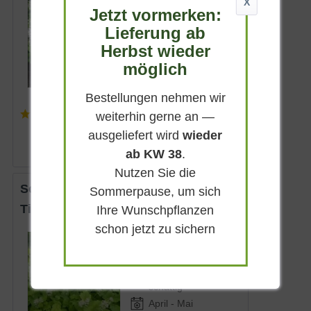
X
Halbschattig-
Jetzt vormerken:
schattig
Lieferung ab
April - Mai
Herbst wieder
bis zu 30 cm
möglich
Lieferbar
Bestellungen nehmen wir
(
3
)
weiterhin gerne an —
6,95 € *
ausgeliefert wird
wieder
ab KW 38
.
Nutzen Sie die
Schaumblüte 'Moorgrün'
Sommerpause, um sich
Tiarella cordifolia 'Moorgrün'
Ihre Wunschpflanzen
schon jetzt zu sichern
Immergrün
Weiß
Halbschattig-
schattig
April - Mai