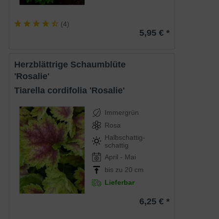
(
4
)
5,95 € *
Herzblättrige Schaumblüte
'Rosalie'
Tiarella cordifolia 'Rosalie'
Immergrün
Rosa
Halbschattig-
schattig
April - Mai
bis zu 20 cm
Lieferbar
6,25 € *