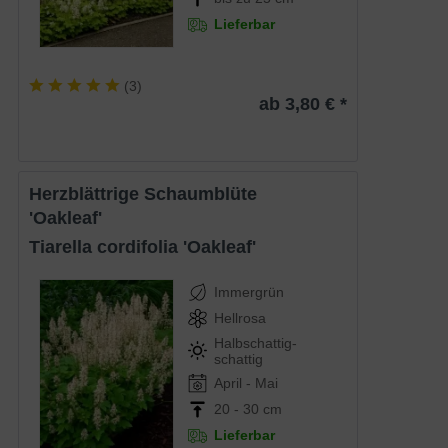
Lieferbar
(
3
)
ab 3,80 € *
Herzblättrige Schaumblüte
'Oakleaf'
Tiarella cordifolia 'Oakleaf'
Immergrün
Hellrosa
Halbschattig-
schattig
April - Mai
20 - 30 cm
Lieferbar