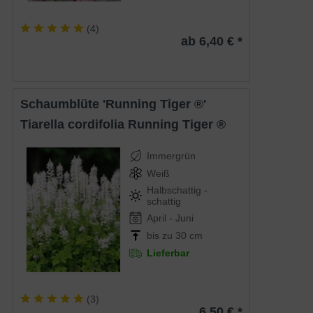
(
4
)
ab 6,40 € *
Schaumblüte 'Running Tiger ®'
Tiarella cordifolia Running Tiger ®
Immergrün
Weiß
Halbschattig -
schattig
April - Juni
bis zu 30 cm
Lieferbar
(
3
)
6,50 € *