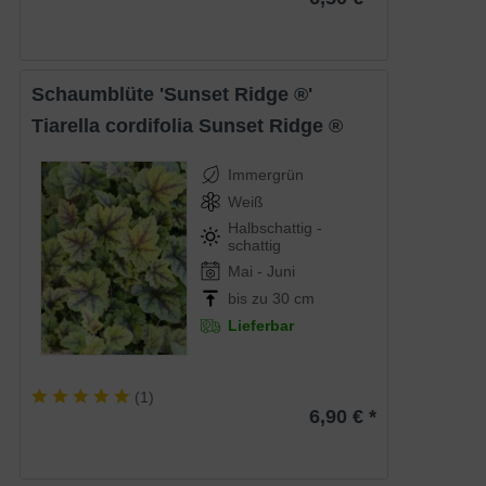
Schaumblüte 'Sunset Ridge ®'
Tiarella cordifolia Sunset Ridge ®
Immergrün
Weiß
Halbschattig -
schattig
Mai - Juni
bis zu 30 cm
Lieferbar
(
1
)
6,90 € *