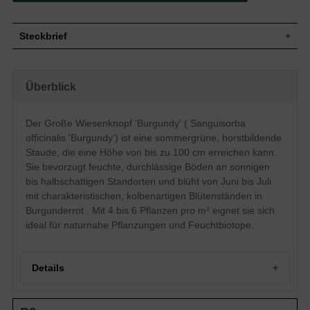
Steckbrief
Staude, aufrecht, horstbildend, standfest, bis
Wuchs
zu 100 cm hoch
Überblick
Wuchshöhe
bis zu 100 cm
Blatt
Sommergrün, grüne Blattfarbe, gefiedert
Der Große Wiesenknopf 'Burgundy' ( Sanguisorba
Unscheinbare, burgunderrote Blütenstände,
Blüte
kolbenartig, unbedeutend
officinalis 'Burgundy') ist eine sommergrüne, horstbildende
Blütezeit
Juni - Juli
Staude, die eine Höhe von bis zu 100 cm erreichen kann.
Wurzeln
Horstbildend
Sie bevorzugt feuchte, durchlässige Böden an sonnigen
bis halbschattigen Standorten und blüht von Juni bis Juli
Boden
Feucht, normal durchlässig, neutral
mit charakteristischen, kolbenartigen Blütenständen in
Standort
Sonnig-halbschattig
Burgunderrot . Mit 4 bis 6 Pflanzen pro m² eignet sie sich
Pflanzen
4 bis 6
pro m²
ideal für naturnahe Pflanzungen und Feuchtbiotope.
Details
Portrait des Großen Wiesenknopfs 'Burgundy'