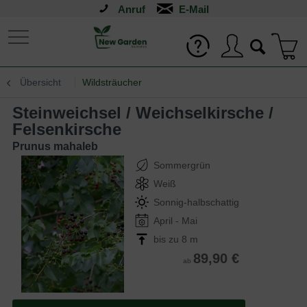
Anruf
Übersicht
Wildsträucher
Steinweichsel / Weichselkirsche /
Felsenkirsche
Prunus mahaleb
Sommergrün
Weiß
Sonnig-halbschattig
April - Mai
bis zu 8 m
89,90 €
ab