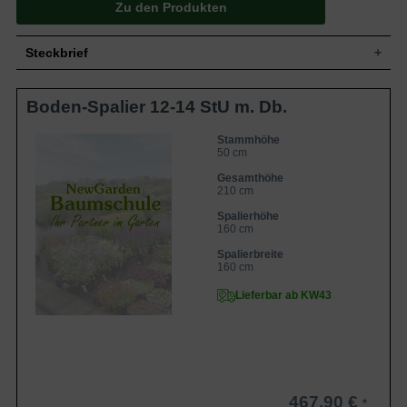
Zu den Produkten
Steckbrief
Kleiner bis mittelgroßer Baum, aufrecht,
Boden-Spalier 12-14 StU m. Db.
Wuchs
gut verzweigt, dichtbuschig, 400 bis 800
cm hoch und ähnlich breit
Sommergrün, eiförmig, am Ende
Stammhöhe
50 cm
Blatt
zugespitzt, gesägter Rand, etwas rau,
mittelgrün, bis zu 8 cm lang
Gesamthöhe
Grüngelb mit roter Backe, knackig und
210 cm
Frucht
saftig, aromatisch, fein-säuerlich
Spalierhöhe
Blüte
Weißrosa
160 cm
Blütezeit
April bis Mai
Spalierbreite
Rinde
Braun
160 cm
Wurzeln
Dicht verzweigt, feinwurzelig, eher flach
Lieferbar ab KW43
Normale, durchlässige und nahrhafte
Boden
Böden
Standort
Sonnig bis halbschattig
Der Malus domestica 'Elstar' / Apfel Elstar
'Boden-Spalier' H:160 B:160 T:20 (Stamm
50 cm) ist eine beliebte Apfelsorte. Für
467,90 €