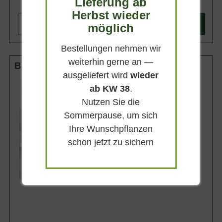
Lieferung ab
599,90 €
Herbst wieder
-
+
möglich
In den
Warenkorb
Bestellungen nehmen wir
weiterhin gerne an —
Boden-Spalier 18-20 StU m. Db.
ausgeliefert wird
wieder
Stammhöhe
ab KW 38
.
50 cm
Nutzen Sie die
Gesamthöhe
210 cm
Sommerpause, um sich
Spalierhöhe
Ihre Wunschpflanzen
160 cm
schon jetzt zu sichern
Spalierbreite
160 cm
Lieferbar ab KW43