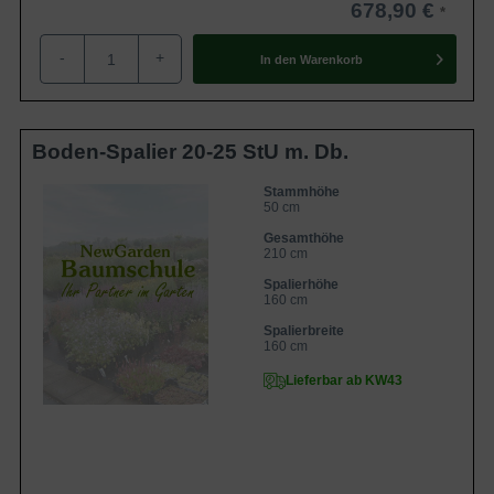
678,90 €
-
+
In den
Warenkorb
Boden-Spalier 20-25 StU m. Db.
Stammhöhe
50 cm
Gesamthöhe
210 cm
Spalierhöhe
160 cm
Spalierbreite
160 cm
Lieferbar ab KW43