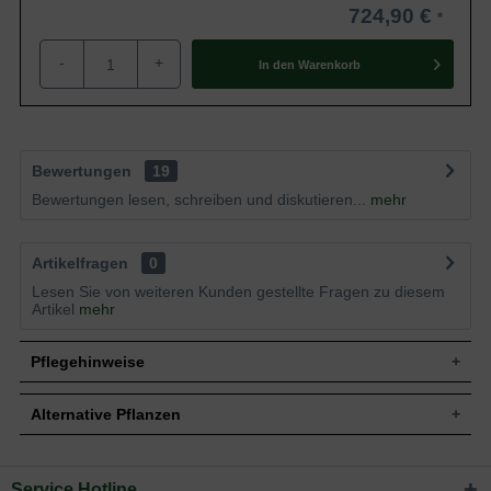
724,90 €
-
+
In den
Warenkorb
Bewertungen
19
Bewertungen lesen, schreiben und diskutieren...
mehr
Artikelfragen
0
Lesen Sie von weiteren Kunden gestellte Fragen zu diesem
Artikel
mehr
Pflegehinweise
Alternative Pflanzen
Pflanz- und Pflegetipps Malus domestica 'Elstar' /
Apfel Elstar 'Boden-Spalier' H:160 B:160 T:20
Service Hotline