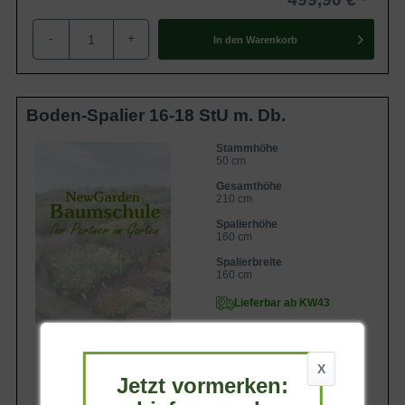
-
+
In den
Warenkorb
Boden-Spalier 16-18 StU m. Db.
Stammhöhe
50 cm
Gesamthöhe
210 cm
Spalierhöhe
160 cm
Spalierbreite
160 cm
Lieferbar ab KW43
X
Jetzt vormerken: