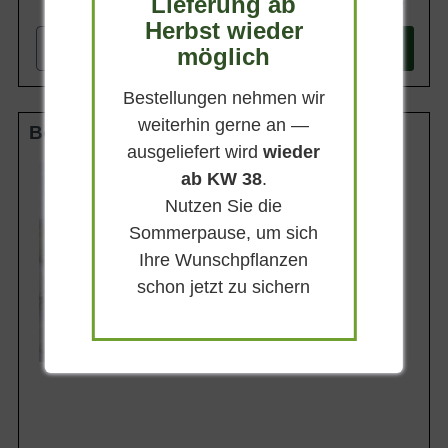
Lieferung ab
599,90 €
Herbst wieder
-
+
möglich
In den
Warenkorb
Bestellungen nehmen wir
weiterhin gerne an —
Boden-Spalier 18-20 StU m. Db.
ausgeliefert wird
wieder
Stammhöhe
ab KW 38
.
50 cm
Nutzen Sie die
Gesamthöhe
210 cm
Sommerpause, um sich
Spalierhöhe
Ihre Wunschpflanzen
160 cm
schon jetzt zu sichern
Spalierbreite
160 cm
Lieferbar ab KW43