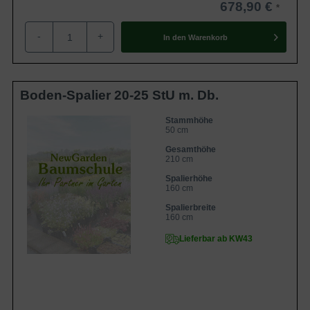
678,90 €
-
+
In den
Warenkorb
Boden-Spalier 20-25 StU m. Db.
Stammhöhe
50 cm
Gesamthöhe
210 cm
Spalierhöhe
160 cm
Spalierbreite
160 cm
Lieferbar ab KW43