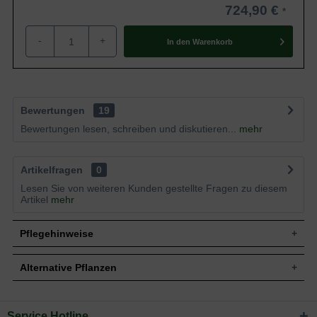
724,90 €
-
+
In den
Warenkorb
Bewertungen
19
Bewertungen lesen, schreiben und diskutieren...
mehr
Artikelfragen
0
Lesen Sie von weiteren Kunden gestellte Fragen zu diesem
Artikel
mehr
Pflegehinweise
Alternative Pflanzen
Pflanz- und Pflegetipps Malus domestica 'Elstar' /
Apfel Elstar 'Boden-Spalier' H:160 B:160 T:20
Service Hotline