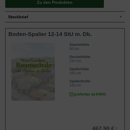
Zu den Produkten
Steckbrief
Kleiner bis mittelgroßer Baum, aufrecht,
Boden-Spalier 12-14 StU m. Db.
Wuchs
gut verzweigt, dichtbuschig, 400 bis 800
cm hoch und ähnlich breit
Sommergrün, eiförmig, am Ende
Stammhöhe
50 cm
Blatt
zugespitzt, gesägter Rand, etwas rau,
mittelgrün, bis zu 8 cm lang
Gesamthöhe
Grüngelb mit roter Backe, knackig und
210 cm
Frucht
saftig, aromatisch, fein-säuerlich
Spalierhöhe
Blüte
Weißrosa
160 cm
Blütezeit
April bis Mai
Spalierbreite
Rinde
Braun
160 cm
Wurzeln
Dicht verzweigt, feinwurzelig, eher flach
Lieferbar ab KW43
Normale, durchlässige und nahrhafte
Boden
Böden
Standort
Sonnig bis halbschattig
Der Malus domestica 'Elstar' / Apfel Elstar
'Boden-Spalier' H:160 B:160 T:20 (Stamm
50 cm) ist eine beliebte Apfelsorte. Für
467,90 €