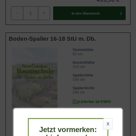
-
+
In den
Warenkorb
Boden-Spalier 16-18 StU m. Db.
Stammhöhe
50 cm
Gesamthöhe
210 cm
Spalierhöhe
160 cm
Spalierbreite
160 cm
Lieferbar ab KW43
X
Jetzt vormerken: