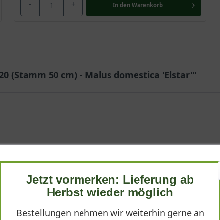
-
+
In den
Warenkorb
T:20 (Stamm 50 cm) - Malus domestica 'Elstar'"
ag
sehr sorgfältig geliefert. Die Form ist bereits hervorragend ausg
Jetzt vormerken: Lieferung ab
Herbst wieder möglich
Bestellungen nehmen wir weiterhin gerne an