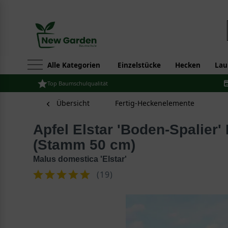
Alle Kategorien
Einzelstücke
Hecken
Lau
Top Baumschulqualität
Übersicht
Fertig-Heckenelemente
Apfel Elstar 'Boden-Spalier' H:160 B:160 T:20
(Stamm 50 cm)
Malus domestica 'Elstar'
(
19
)