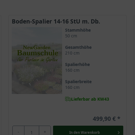
Boden-Spalier 14-16 StU m. Db.
Stammhöhe
50 cm
Gesamthöhe
210 cm
Spalierhöhe
160 cm
Spalierbreite
160 cm
Lieferbar ab KW43
499,90 €
-
+
In den
Warenkorb