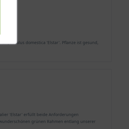
cm) / Malus domestica 'Elstar'. Pflanze ist gesund,
ier 'Elstar' erfüllt beide Anforderungen
nen wunderschönen grünen Rahmen entlang unserer