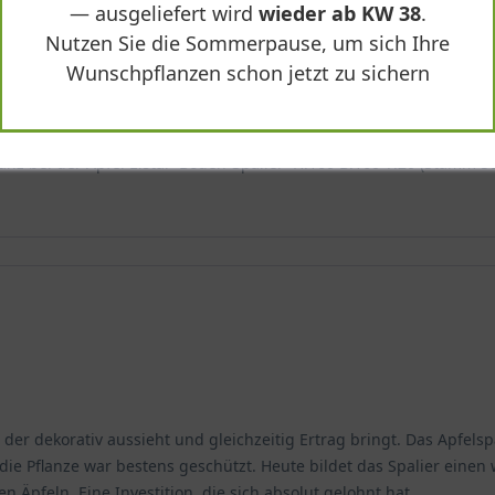
— ausgeliefert wird
wieder ab KW 38
.
Nutzen Sie die Sommerpause, um sich Ihre
Wunschpflanzen schon jetzt zu sichern
nz bei der Apfel Elstar 'Boden-Spalier' H:160 B:160 T:20 (Stamm 50 
r dekorativ aussieht und gleichzeitig Ertrag bringt. Das Apfelspal
d die Pflanze war bestens geschützt. Heute bildet das Spalier ei
 Äpfeln. Eine Investition, die sich absolut gelohnt hat.