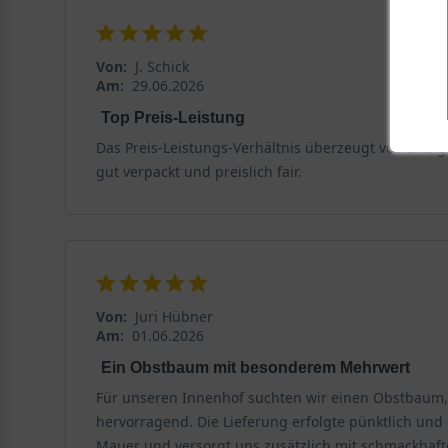
Von:
J. Schick
Am:
29.06.2026
Top Preis-Leistung
Das Preis-Leistungs-Verhältnis überzeugt voll und ga
gut verpackt und preislich fair.
Von:
Juri Hübner
Am:
01.06.2026
Ein Obstbaum mit besonderem Mehrwert
Für unseren Innenhof suchten wir einen Obstbaum, de
hervorragend. Die Lieferung erfolgte pünktlich un
Mauer und versorgt uns zusätzlich mit schmackhaften