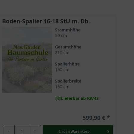
aufgrund der attraktiven Blüten ein tolles
Zierelement als auch zur Fruchtreife ein
ansprechender und reichfruchtender Obstbaum!
Zu den optimalen Befruchtern gelten die Sorten
Boden-Spalier 16-18 StU m. Db.
'James Grieve', 'Pinova' und 'Laxtons Superb'.
Stammhöhe
50 cm
Gesamthöhe
210 cm
Spalierhöhe
160 cm
Spalierbreite
160 cm
Lieferbar ab KW43
599,90 €
-
+
In den
Warenkorb