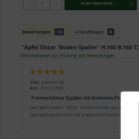
-
+
In den
Warenkorb
Bewertungen
19
Artikelfragen
0
"Apfel Elstar 'Boden-Spalier' H:160 B:160 
Informationen zur Prüfung von Bewertungen
Von:
Joachim W.
Am:
07.07.2026
Formschönes Spalier mit leckerem Fruchtertr
Das Apfelspalier 'Elstar' wurde sauber gezogen und 
Gestaltungselement mit praktischem Nutzen.