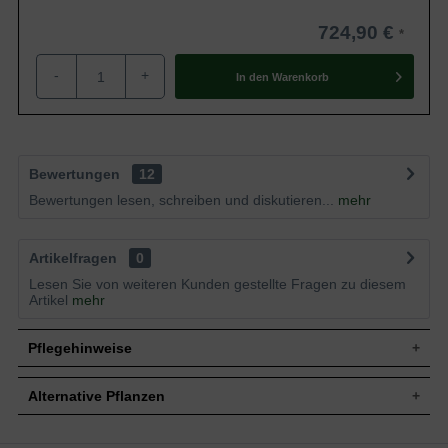
724,90 €
-
+
In den
Warenkorb
Bewertungen
12
Bewertungen lesen, schreiben und diskutieren...
mehr
Artikelfragen
0
Lesen Sie von weiteren Kunden gestellte Fragen zu diesem
Artikel
mehr
Pflegehinweise
Alternative Pflanzen
Pflanz- und Pflegetipps Malus domestica
'Gravensteiner' / Apfel Gravensteiner 'Boden-