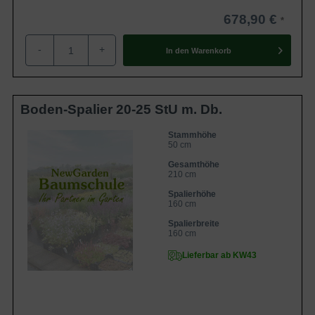
678,90 €
-
+
In den
Warenkorb
Boden-Spalier 20-25 StU m. Db.
Stammhöhe
50 cm
Gesamthöhe
210 cm
Spalierhöhe
160 cm
Spalierbreite
160 cm
Lieferbar ab KW43