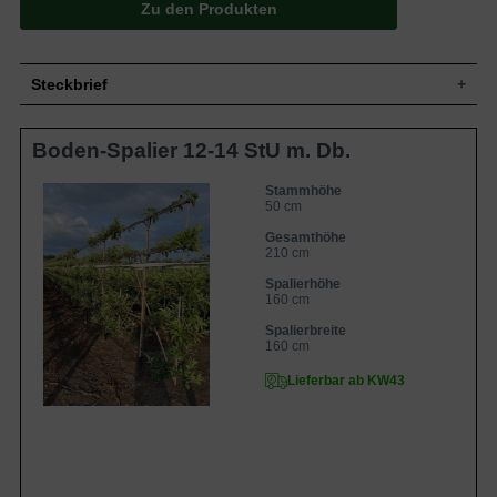
Zu den Produkten
Steckbrief
Kleiner Baum, straff aufrecht, gut
Boden-Spalier 12-14 StU m. Db.
Wuchs
verzweigt, hohe Krone, 200 bis 400 cm
hoch und ähnlich breit
Sommergrün, eiförmig, am Ende
Stammhöhe
50 cm
Blatt
zugespitzt, gesägter Rand, etwas rau,
mittelgrün, bis zu 8 cm lang
Gesamthöhe
Zart wachsgelb mt karmesinroten Tupfen
210 cm
und Strichen, saftig und fein-würzig, süß-
Frucht
Spalierhöhe
weinsäuerlich, sehr edeles Aroma, relativ
160 cm
groß
Blüte
Weißrosa
Spalierbreite
160 cm
Blütezeit
April bis Mai
Rinde
Braun
Lieferbar ab KW43
Dicht verzweigt, flachwurzelig, viele
Wurzeln
Feinwurzeln
Durchlässige, feuchte und nahrhafte
Boden
Böden
Standort
Sonnig bis halbschattig, windgeschützt