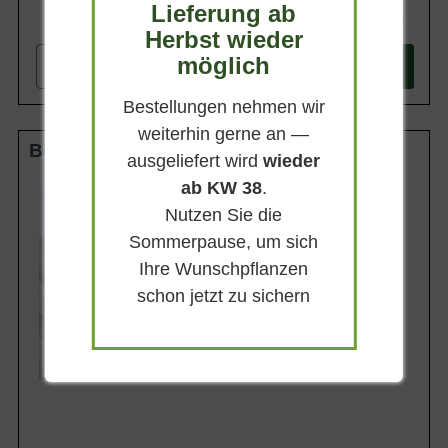
Lieferung ab
599,90 €
Herbst wieder
möglich
-
+
In den
Warenkorb
Bestellungen nehmen wir
weiterhin gerne an —
Boden-Spalier 18-20 StU m. Db.
ausgeliefert wird
wieder
ab KW 38
.
Stammhöhe
50 cm
Nutzen Sie die
Gesamthöhe
Sommerpause, um sich
210 cm
Ihre Wunschpflanzen
Spalierhöhe
160 cm
schon jetzt zu sichern
Spalierbreite
160 cm
Lieferbar ab KW43