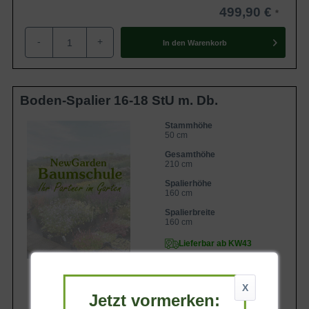
499,90 €
-
+
In den
Warenkorb
Boden-Spalier 16-18 StU m. Db.
Stammhöhe
50 cm
Gesamthöhe
210 cm
Spalierhöhe
160 cm
Spalierbreite
160 cm
Lieferbar ab KW43
X
Jetzt vormerken: