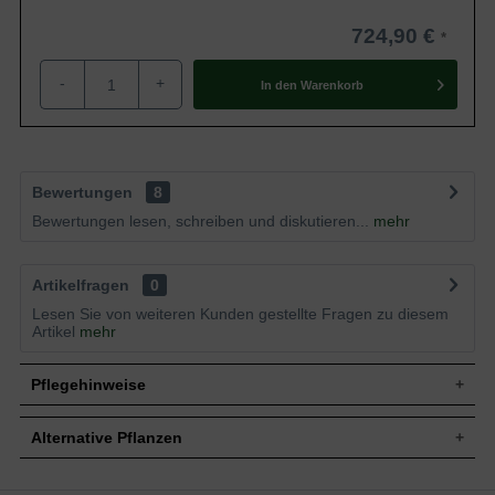
724,90 €
-
+
In den
Warenkorb
Bewertungen
8
Bewertungen lesen, schreiben und diskutieren...
mehr
Artikelfragen
0
Lesen Sie von weiteren Kunden gestellte Fragen zu diesem
Artikel
mehr
Pflegehinweise
Alternative Pflanzen
Pflanz- und Pflegetipps Malus domestica 'Notaris'
/ Apfel Notaris 'Boden-Spalier' H:160 B:160 T:20