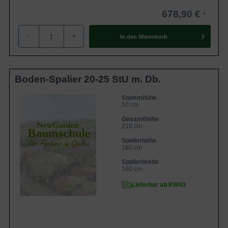
678,90 €
-
+
In den
Warenkorb
Boden-Spalier 20-25 StU m. Db.
Stammhöhe
50 cm
Gesamthöhe
210 cm
Spalierhöhe
160 cm
Spalierbreite
160 cm
Lieferbar ab KW43