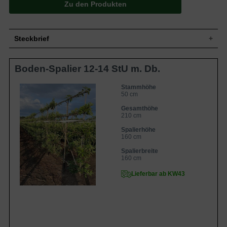
Zu den Produkten
Steckbrief
Kleiner Baum, gut verzweigt, breit
Boden-Spalier 12-14 StU m. Db.
Wuchs
aufrecht, bis zu 400 cm hoch und ähnlich
breit
Sommergrün, eiförmig, am Ende
Stammhöhe
50 cm
Blatt
zugespitzt, gesägter Rand, leicht
glänzend, mittelgrün, bis zu 8 cm lang
Gesamthöhe
Mittelgroß, gelbgrüne Äpfel, sonnenseits
210 cm
Frucht
rötlich gestreift, saftig und süß im
Spalierhöhe
Geschmack, mit feiner Säure
160 cm
Blüte
Weiß bis leicht rosa
Spalierbreite
Blütezeit
April bis Mai
160 cm
Rinde
Braun bis braungrau
Lieferbar ab KW43
Wurzeln
Dicht verzweigt
Frische, durchlässige und nahrhafte
Boden
Untergründe
Standort
Sonnig bis halbschattig
Der Malus domestica 'Notaris' / Apfel