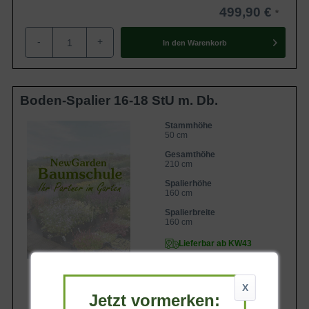
499,90 €
-
+
In den
Warenkorb
Boden-Spalier 16-18 StU m. Db.
Stammhöhe
50 cm
Gesamthöhe
210 cm
Spalierhöhe
160 cm
Spalierbreite
160 cm
Lieferbar ab KW43
X
Jetzt vormerken: