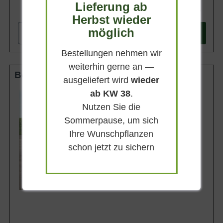
Lieferung ab
599,90 €
Herbst wieder
möglich
-
+
In den
Warenkorb
Bestellungen nehmen wir
weiterhin gerne an —
Boden-Spalier 18-20 StU m. Db.
ausgeliefert wird
wieder
ab KW 38
.
Stammhöhe
50 cm
Nutzen Sie die
Gesamthöhe
Sommerpause, um sich
210 cm
Ihre Wunschpflanzen
Spalierhöhe
160 cm
schon jetzt zu sichern
Spalierbreite
160 cm
Lieferbar ab KW43