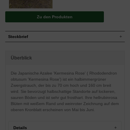
Zu den Produkten
Steckbrief
Zwergstrauch, dichtbuschig und kompakt,
Wuchs
gut verzweigt, nach 10 Jahren 70 cm
Überblick
hoch und 160 cm breit, im Alter breiter
Wuchshöhe
bis zu 70 cm
Halbimmergrün, länglich-lanzettlich,
Die Japanische Azalee 'Kermesina Rose' ( Rhododendron
Blatt
ledrig, glänzend, mittelgrün, ca. 3 cm lang
obtusum 'Kermesina Rose') ist ein halbimmergrüner
Frucht
Kapselfrucht
Zwergstrauch, der bis zu 70 cm hoch und 160 cm breit
Hellrubinrosa, weißer Rand, mit weinroter
wird. Sie bevorzugt halbschattige Standorte auf lockeren,
Zeichnung, trichterförmig, Einzelblüte ca.
Blüte
sauren Böden und ist sehr gut frosthart. Ihre hellrubinrosa
3 cm im Durchmesser, in Dolden
zusammen, reichblühend
Blüten mit weißem Rand und weinroter Zeichnung auf dem
oberen Kronblatt erscheinen von Mai bis Juni.
Blütezeit
Mai bis Juni
Rinde
Bräunlich
Wurzeln
Flachwurzler
Details
Bevorzugt lockere, durchlässige, saure