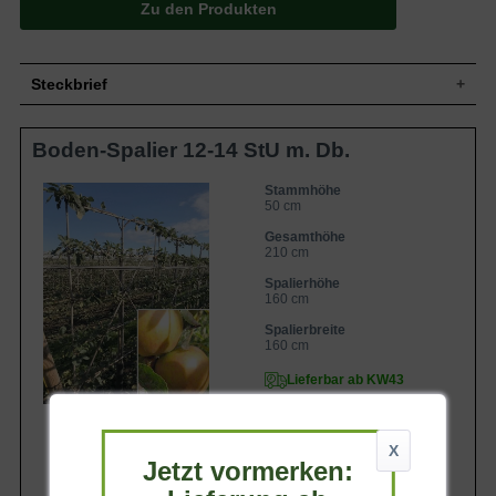
Zu den Produkten
Steckbrief
Kleiner Baum, gut verzweigt, breit
Boden-Spalier 12-14 StU m. Db.
Wuchs
aufrecht, bis zu 400 cm hoch und bis zu
300 cm breit
Sommergrün, eiförmig, am Ende
Stammhöhe
50 cm
Blatt
zugespitzt, gesägter Rand, leicht
glänzend, mittelgrün, bis zu 8 cm lang
Gesamthöhe
Grüngelbe Äpfel, sonnenseits streifig bis
210 cm
Frucht
flächig karminrot, gelbes Fruchtfleisch,
Spalierhöhe
saftig und süß, klein bis mittelgroß
160 cm
Blüte
Weiß
Spalierbreite
Blütezeit
April bis Mai
160 cm
Rinde
Braun
Lieferbar ab KW43
Wurzeln
Dicht verzweigt
Frische, durchlässige und nahrhafte
Boden
Untergründe
X
Standort
Sonnig bis halbschattig
Jetzt vormerken:
Der Malus domestica 'Cox Orange' (Apfel