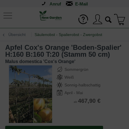
Anruf
Übersicht
Säulenobst - Spalierobst - Zwergobst
Apfel Cox's Orange 'Boden-Spalier'
H:160 B:160 T:20 (Stamm 50 cm)
Malus domestica 'Cox's Orange'
Sommergrün
Weiß
Sonnig-halbschattig
April - Mai
467,90 €
ab