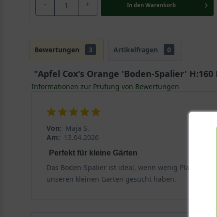
-
+
In den
Warenkorb
Bewertungen
3
Artikelfragen
0
"Apfel Cox's Orange 'Boden-Spalier' H:160
Informationen zur Prüfung von Bewertungen
Von:
Maja S.
Am:
13.04.2026
Perfekt für kleine Gärten
Das Boden-Spalier ist ideal, wenn wenig Platz vorhan
unseren kleinen Garten gesucht haben.