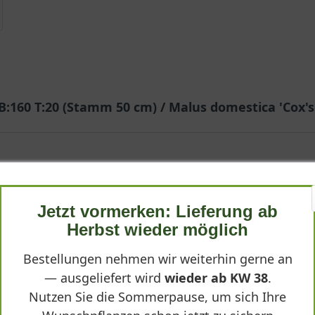
 B:160 T:20 (Stamm 50 cm) / Malus domestica 'Cox'
Jetzt vormerken: Lieferung ab
Herbst wieder möglich
den ist. Der Apfelbaum fügt sich flach ins Beet ein und nutzt die 
Bestellungen nehmen wir weiterhin gerne an
— ausgeliefert wird
wieder ab KW 38
.
Nutzen Sie die Sommerpause, um sich Ihre