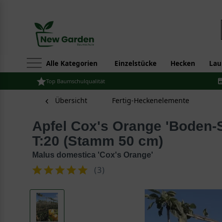
Alle Kategorien
Einzelstücke
Hecken
Lau
Top Baumschulqualität
Übersicht
Fertig-Heckenelemente
Apfel Cox's Orange 'Boden-Spalier' H:160 B:160
T:20 (Stamm 50 cm)
Malus domestica 'Cox's Orange'
(
3
)