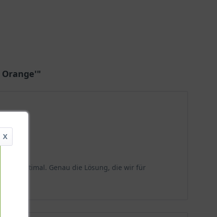
s Orange'"
X
Fläche optimal. Genau die Lösung, die wir für