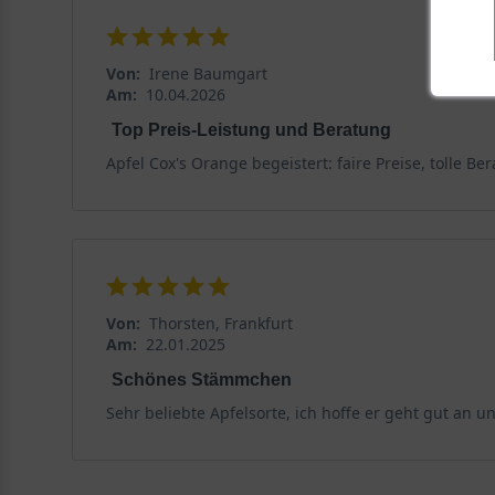
Von:
Irene Baumgart
Am:
10.04.2026
Top Preis-Leistung und Beratung
Apfel Cox's Orange begeistert: faire Preise, tolle Be
Von:
Thorsten, Frankfurt
Am:
22.01.2025
Schönes Stämmchen
Sehr beliebte Apfelsorte, ich hoffe er geht gut an u