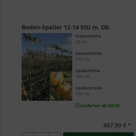
Boden-Spalier 12-14 StU m. Db.
Stammhöhe
50 cm
Gesamthöhe
210 cm
Spalierhöhe
160 cm
Spalierbreite
160 cm
Lieferbar ab KW43
467,90 €