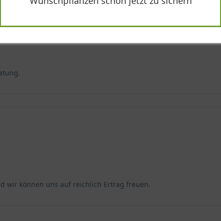
Wunschpflanzen schon jetzt zu sichern
ratung.
nd wir können uns auf reichlich Ertrag freuen.