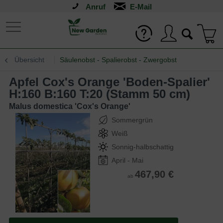
Anruf
Übersicht
Säulenobst - Spalierobst - Zwergobst
Apfel Cox's Orange 'Boden-Spalier'
H:160 B:160 T:20 (Stamm 50 cm)
Malus domestica 'Cox's Orange'
Sommergrün
Weiß
Sonnig-halbschattig
April - Mai
467,90 €
ab