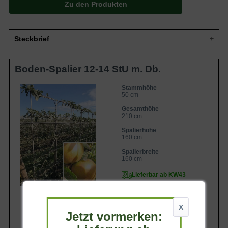
Zu den Produkten
Steckbrief
Kleiner Baum, gut verzweigt, breit
Boden-Spalier 12-14 StU m. Db.
Wuchs
aufrecht, bis zu 400 cm hoch und bis zu
300 cm breit
Sommergrün, eiförmig, am Ende
Stammhöhe
50 cm
Blatt
zugespitzt, gesägter Rand, leicht
glänzend, mittelgrün, bis zu 8 cm lang
Gesamthöhe
Grüngelbe Äpfel, sonnenseits streifig bis
210 cm
Frucht
flächig karminrot, gelbes Fruchtfleisch,
Spalierhöhe
saftig und süß, klein bis mittelgroß
160 cm
Blüte
Weiß
Spalierbreite
Blütezeit
April bis Mai
160 cm
Rinde
Braun
Lieferbar ab KW43
Wurzeln
Dicht verzweigt
Frische, durchlässige und nahrhafte
Boden
Untergründe
X
Standort
Sonnig bis halbschattig
Jetzt vormerken:
Der Malus domestica 'Cox Orange' (Apfel