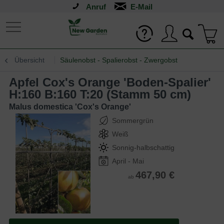
Anruf
Übersicht
Säulenobst - Spalierobst - Zwergobst
Apfel Cox's Orange 'Boden-Spalier'
H:160 B:160 T:20 (Stamm 50 cm)
Malus domestica 'Cox's Orange'
Sommergrün
Weiß
Sonnig-halbschattig
April - Mai
467,90 €
ab