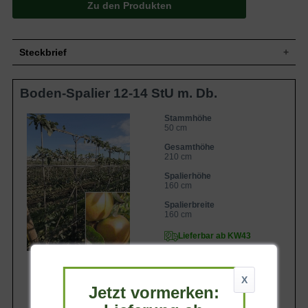
Zu den Produkten
Steckbrief
Kleiner Baum, gut verzweigt, breit
Boden-Spalier 12-14 StU m. Db.
Wuchs
aufrecht, bis zu 400 cm hoch und bis zu
300 cm breit
Sommergrün, eiförmig, am Ende
Stammhöhe
50 cm
Blatt
zugespitzt, gesägter Rand, leicht
glänzend, mittelgrün, bis zu 8 cm lang
Gesamthöhe
Grüngelbe Äpfel, sonnenseits streifig bis
210 cm
Frucht
flächig karminrot, gelbes Fruchtfleisch,
Spalierhöhe
saftig und süß, klein bis mittelgroß
160 cm
Blüte
Weiß
Spalierbreite
Blütezeit
April bis Mai
160 cm
Rinde
Braun
Lieferbar ab KW43
Wurzeln
Dicht verzweigt
Frische, durchlässige und nahrhafte
Boden
Untergründe
X
Standort
Sonnig bis halbschattig
Jetzt vormerken:
Der Malus domestica 'Cox Orange' (Apfel