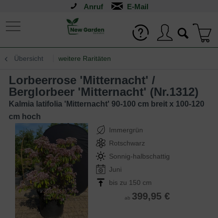
Anruf
Übersicht
weitere Raritäten
Lorbeerrose 'Mitternacht' /
Berglorbeer 'Mitternacht' (Nr.1312)
Kalmia latifolia 'Mitternacht' 90-100 cm breit x 100-120
cm hoch
Immergrün
Rotschwarz
Sonnig-halbschattig
Juni
bis zu 150 cm
399,95 €
ab