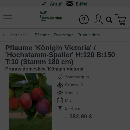
Anruf
Übersicht
Pflaume - Zwetschge - Prunus dom.
Pflaume 'Königin Victoria' /
'Hochstamm-Spalier' H:120 B:150
T:10 (Stamm 180 cm)
Prunus domestica 'Königin Victoria'
Sommergrün
Grünweiß
Sonnig
Mai
2 - 4,5 m
282,90 €
ab