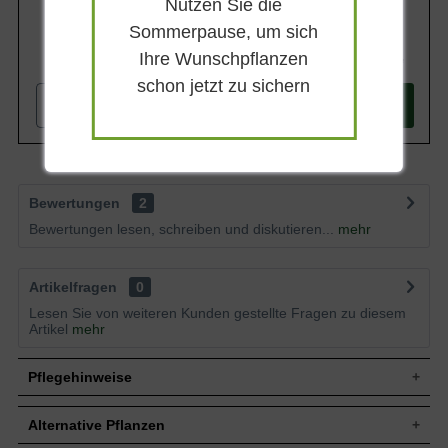
Nutzen Sie die
Sommerpause, um sich
Ihre Wunschpflanzen
327,90 €
schon jetzt zu sichern
-
+
In den
Warenkorb
Bewertungen
2
Bewertungen lesen, schreiben und diskutieren...
mehr
Artikelfragen
0
Lesen Sie von weiteren Kunden gestellte Fragen zu diesem
Artikel
mehr
Pflegehinweise
Alternative Pflanzen
Pflanz- und Pflegetipps Prunus domestica