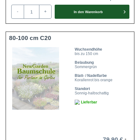
-
+
In den
Warenkorb
80-100 cm C20
Wuchsendhöhe
bis zu 150 cm
Belaubung
Sommergrün
Blatt- / Nadelfarbe
Korallenrot bis orange
Standort
Sonnig-halbschattig
Lieferbar
79,90 €