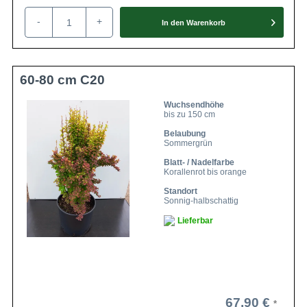
Winterhart
5 (-28,8 bis -23,4 °C)
-
+
In den
Warenkorb
Die Berberis thunbergii ’Orange Torch‘
begeistert mit ihrem leuchtenden
Blattwerk, das ein sensationellen
Farbenspiel beschert. Die Blätter strahlen
im gesamten Gartenjahr in Nuancen von
60-80 cm C20
Orangerot bis zu Grüngelb und schließlich
Eigenschaften
Purpurrot und Violett. Der attraktive
Anblick bringt Farbe in den Garten und
Wuchsendhöhe
bis zu 150 cm
setzt aparte Akzente. Zudem verwöhnt
der Strauch mit seiner schlanken Gestalt
Belaubung
und macht sich damit ideal für die
Sommergrün
Pflanzung in kleineren Gärten.
Blatt- / Nadelfarbe
Korallenrot bis orange
Standort
Sonnig-halbschattig
Lieferbar
67,90 €