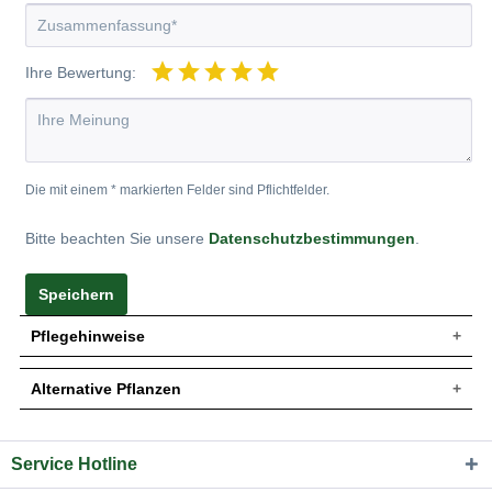
Ihre Bewertung:
Die mit einem * markierten Felder sind Pflichtfelder.
Bitte beachten Sie unsere
Datenschutzbestimmungen
.
Speichern
Pflegehinweise
Alternative Pflanzen
Pflanz- und Pflegetipps Berberis thunbergii 'Red
Rocket' / Berberitze 'Red Rocket'
Service Hotline
Sie suchen eine Alternative?
Mit ein paar kleinen Tipps und Tricks kann man